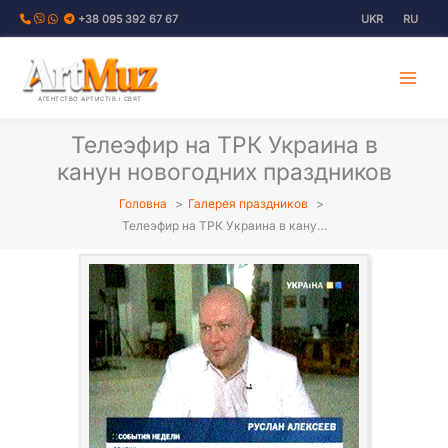
Перейти
+38 095 392 67 67
UKR
RU
до
вмісту
АГЕНТСТВО АРТИСТІВ І СВЯТ
Телеэфир на ТРК Украина в
канун новогодних праздников
Головна
Галерея праздников
Телеэфир на ТРК Украина в кану…