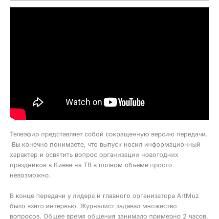
Телеэфир представляет собой сокращенную версию передачи.
Вы конечно понимаете, что выпуск носил информационный
характер и освятить вопрос организации новогодних
праздников в Киеве на ТВ в полном объеме просто
невозможно.
В конце передачи у лидера и главного организатора ArtMuz
было взято интервью. Журналист задавал множество
вопросов. Общее время общения занимало примерно 2 часов.