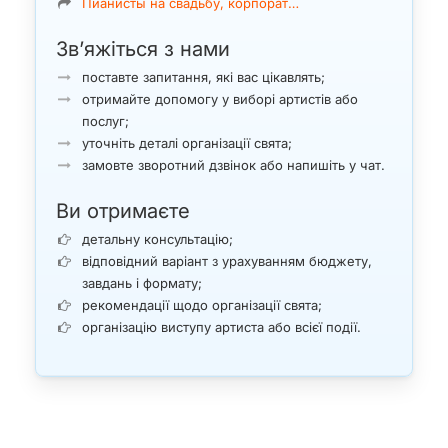
Пианисты на свадьбу, корпорат…
Зв’яжіться з нами
поставте запитання, які вас цікавлять;
отримайте допомогу у виборі артистів або
послуг;
уточніть деталі організації свята;
замовте зворотний дзвінок або напишіть у чат.
Ви отримаєте
детальну консультацію;
відповідний варіант з урахуванням бюджету,
завдань і формату;
рекомендації щодо організації свята;
організацію виступу артиста або всієї події.