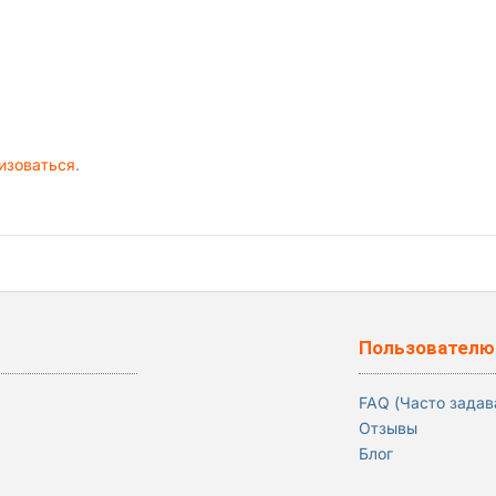
и 2 Мой Рок-Н-Ролл
изоваться
.
Пользователю
FAQ (Часто зада
Отзывы
Блог