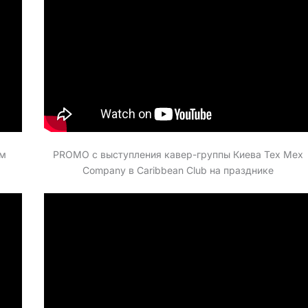
ом
PROMO с выступления кавер-группы Киева Tex Mex
Company в Caribbean Club на празднике