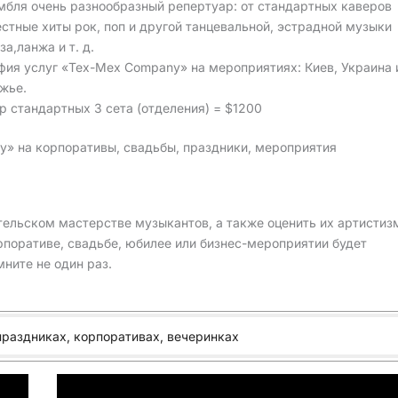
мбля очень разнообразный репертуар: от стандартных каверов
естные хиты рок, поп и другой танцевальной, эстрадной музыки
за,ланжа и т. д.
фия услуг «Tex-Mex Company» на мероприятиях: Киев, Украина 
жье.
р стандартных 3 сета (отделения) = $1200
y» на корпоративы, свадьбы, праздники, мероприятия
тельском мастерстве музыкантов, а также оценить их артистиз
орпоративе, свадьбе, юбилее или бизнес-мероприятии будет
ните не один раз.
праздниках, корпоративах, вечеринках