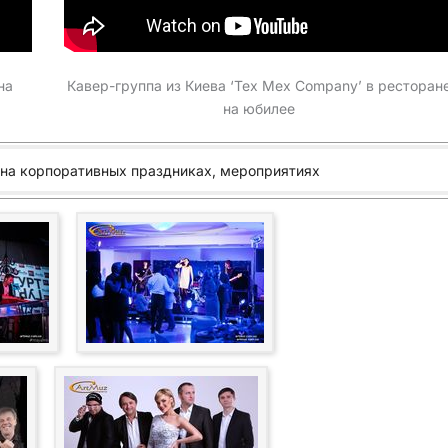
на
Кавер-группа из Киева ‘Tex Mex Company’ в ресторан
на юбилее
 на корпоративных праздниках, мероприятиях