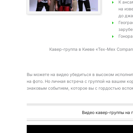
К анса
на изв
до джа
Геогра
зарубе
Гонора
Кавер-группа в Киеве «Tex-Mex Compan
Вы можете на видео убедиться в высоком исполни
на фото. Но личная встреча с группой на вашем к
знаковым событием, которое вы с гордостью вспом
Видео кавер-группы на 