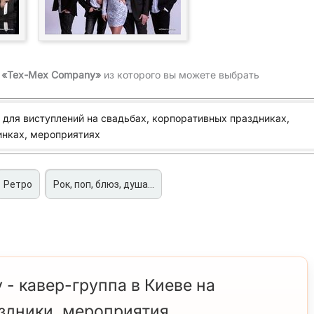
ы «Tex-Mex Company»
из которого вы можете выбрать
для виступлений на свадьбах, корпоративных праздниках,
инках, мероприятиях
Ретро
Рок, поп, блюз, душа...
aroon 5 Еще одна ночь
C / DC Jack
Boney M Sunny
aroon 5 Движется как
онкая лиззи (Metallica)
Билет в один проход
- кавер-группа в Киеве на
ager
иски в банке
о
Wham Last Christmas
аздники, мероприятия
ароун 5 Сахар
reedence Clearwater