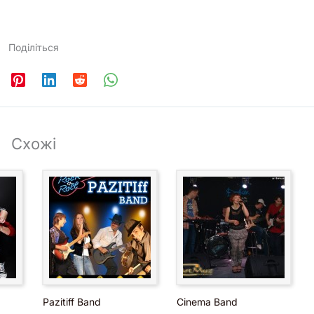
azis Wonderwoll
кеан Эльзи Я На Небі
Поділіться
иктор Цой (Здоб Ши
дуб) Видели Ночь
иктор Цой (Земфира)
укушка
емфира Искала
Схожі
иж & Ко Ты ушла рано
тром
емляне Трава у дома
рий Антонов Не
абывай (Мечты
бываются)
рий Антонов Я
споминаю (Летящей
Pazitiff Band
Cinema Band
оходкой)