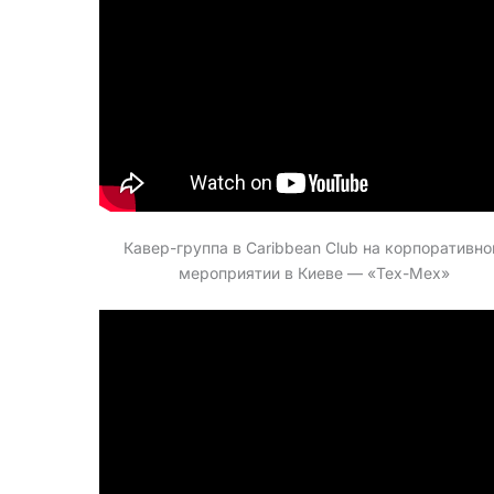
Кавер-группа в Caribbean Club на корпоративн
мероприятии в Киеве — «Tex-Mex»