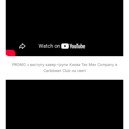
PROMO з виступу кавер-групи Києва Tex Mex Company в
Caribbean Club на святі