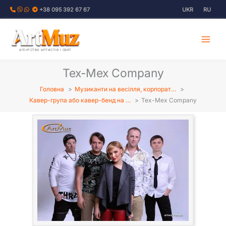
Перейти
+38 095 392 67 67
UKR
RU
до
вмісту
АГЕНТСТВО АРТИСТІВ І СВЯТ
Tex-Mex Company
Головна
Музиканти на весілля, корпорат…
Кавер-група або кавер-бенд на …
Tex-Mex Company