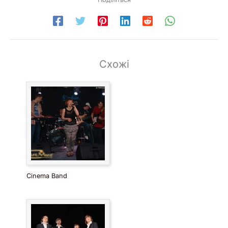
Рой Орбісон
Cris cab Liar Liar
Чорний Чек, щоб знову не крутити
Kungs vs Cookin ця дівчина
Рей Чарльз Хіт-роуд, Джек
Sia Cheap Thrills
Vaya Con Dios Nah Nah Nah
Pharel Williams Happy
Схожі
Сем The Sham & The Pharaons Wooly buly
Дуфт-панк отримує Lusky
Нірвана пахне духом духу
Jamiroquai сім днів в сонячний Червень
Девід Боуї (Нірвана) людина, яка продала світ
Lilly Wood & The Prick і Робін Шульц Молитва в c
Роллінг камені хто-небудь бачив мою дитину
Jessie J Price Tag
Боб Марлі жодна жінка не плаче
Білл Візерс не сонце, коли вона пішла
Загублений реггі Саншайн
Cinema Band
Боббі Макферрін не хвилюйся
Paggy Lee Fever
Кеті Перрі Hot N Cold
4 Non Blondes What's Up