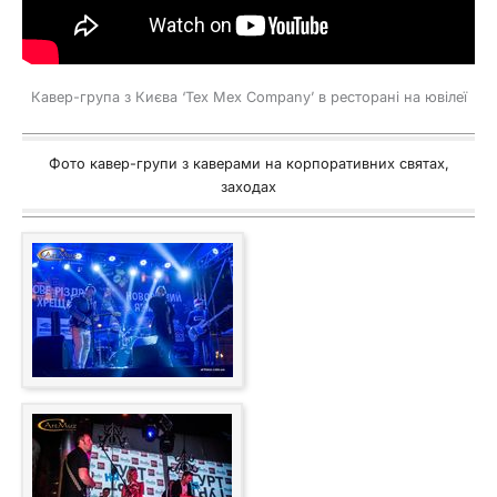
Кавер-група з Києва ‘Tex Mex Company’ в ресторані на ювілеї
Фото кавер-групи з каверами на корпоративних святах,
заходах