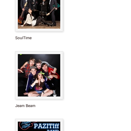
глибоко-фіолетовий дим на воді
Боб Ділан Knockin на небесній двері
Gary Moore Oh Pretty Woman
білі смуги сім армій нації
SoulTime
AC/img/kaver/2020/m/DC Jack
тонка Ліззі (Metallica) віскі в банку
Creedence Clearwater Revival Have ви коли-
небудь бачили дощ
Ерік Клептон Лейла
Мунго Джеррі літній час
Рожевий спробуйте
Jeam Beam
Нора Джонс не знає чому
Dire Straits ви і ваш друг
Eagles Hotel California