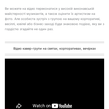
Ви можете на відео переконатися у високій виконавській
майстерності музикантів, а також оцінити їх артистизм на
фото. Але особиста зустріч з групою на вашому корпоративі,
весіллі, ювілеї або бізнес-заході буде знаковою подією, яку ви з
гордістю згадайте не один раз.
Відео кавер-групи на святах, корпоративах, вечірках