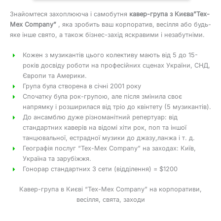
Знайомтеся захоплююча і самобутня
кавер-група з Києва”Tex-
Mex Company”
, яка зробить ваш корпоратив, весілля або будь-
яке інше свято, а також бізнес-захід яскравими і незабутніми.
Кожен з музикантів цього колективу мають від 5 до 15-
років досвіду роботи на професійних сценах України, СНД,
Європи та Америки.
Група була створена в січні 2001 року
Спочатку була рок-групою, але після змінила своє
напрямку і розширилася від тріо до квінтету (5 музикантів).
До ансамблю дуже різноманітний репертуар: від
стандартних каверів на відомі хіти рок, поп та іншої
танцювальної, естрадної музики до джазу,ланжа і т. д.
Географія послуг “Tex-Mex Company” на заходах: Київ,
Україна та зарубіжжя.
Гонорар стандартних 3 сети (відділення) = $1200
Кавер-група в Києві “Tex-Mex Company” на корпоративи,
весілля, свята, заходи