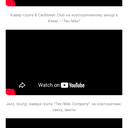
Кавер-група В Caribbean Club на корпоративному заході в
Києві – “Tex-Mex”
Jazz, loung, кавера групи “Tex-Mex Company” на корпоративи,
свята, івенти