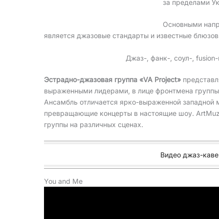
за пределами У
Основными напр
является джазовые стандарты и известные блюзовы
Джаз-, фанк-, соул-, fusion
Эстрадно-джазовая группа «VA Project»
представля
выраженными лидерами, в лице фронтмена группы 
Ансамбль отличается ярко-выраженной западной 
превращающие концерты в настоящие шоу. ArtMuz 
группы на различных сценах.
Видео джаз-каве
You and Me