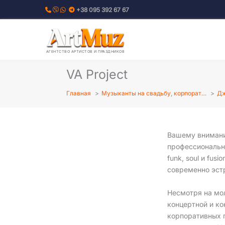
Перейти
+38 095 392 67 67
к
содержимому
АГЕНТСТВО АРТИСТОВ И ПРАЗДНИКОВ
VA Project
Главная
Музыканты на свадьбу, корпорат…
Дж
Вашему внимани
профессиональну
funk, soul и fus
современно эст
Несмотря на мо
концертной и ко
корпоративных п