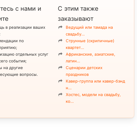
тесь с нами и
С этим также
ите
заказывают
ь в реализации ваших
Ведущий или тамада на
;
свадьбу…
мендации по
Струнные (скрипичные)
приятию;
квартет…
изацию отдельных услуг
Африканские, азиатские,
сего события;
латин…
ы на другие
Сценарии детских
ресующие вопросы.
праздников
Кавер-группа или кавер-бэнд
н…
Хостес, модели на свадьбу,
ко…