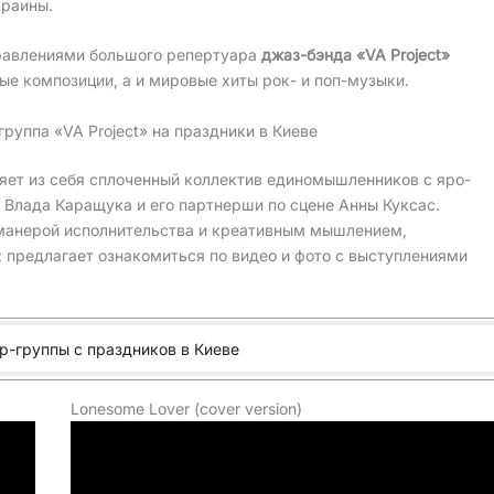
краины.
авлениями большого репертуара
джаз-бэнда «VA Project»
е композиции, а и мировые хиты рок- и поп-музыки.
-группа «VA Project» на праздники в Киеве
ет из себя сплоченный коллектив единомышленников с яро-
Влада Каращука и его партнерши по сцене Анны Куксас.
манерой исполнительства и креативным мышлением,
предлагает ознакомиться по видео и фото с выступлениями
р-группы с праздников в Киеве
Lonesome Lover (cover version)