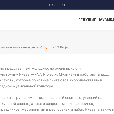
UKR
RU
ВЕДУЩИЕ
МУЗЫК
азовые музыканты, ансамбли, …
VA Project
ю представляем молодую, но очень яркую и
ю группу Киева — «VA Project». Музыканты работают в jazz,
ion стилях, которые по истине считаются «королевскими» в
радной музыкальной культуре.
лодость группа имеет колоссальный опыт выступлений на
нкурсной сценах, а также сопровождения вечеринок,
раздников, мероприятий в ресторанах и пабах Киева, а также 