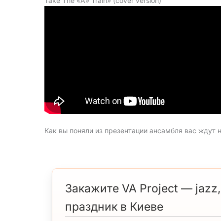
Take The «A» Train» (cover version)
Как вы поняли из презентации ансамбля вас ждут 
Закажите VA Project — jazz,
праздник в Киеве