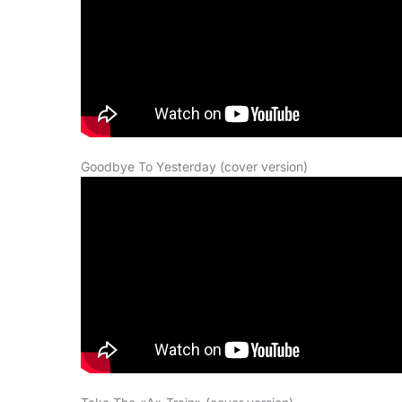
Goodbye To Yesterday (cover version)