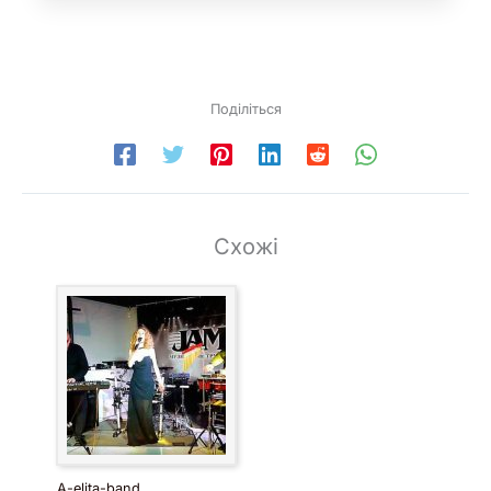
Поділіться
Схожі
A-elita-band