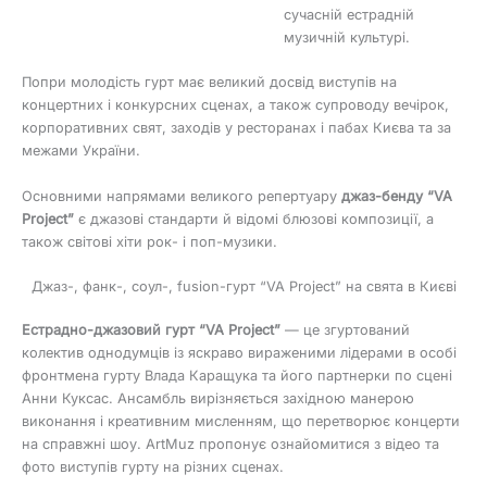
сучасній естрадній
музичній культурі.
Попри молодість гурт має великий досвід виступів на
концертних і конкурсних сценах, а також супроводу вечірок,
корпоративних свят, заходів у ресторанах і пабах Києва та за
межами України.
Основними напрямами великого репертуару
джаз-бенду “VA
Project”
є джазові стандарти й відомі блюзові композиції, а
також світові хіти рок- і поп-музики.
Джаз-, фанк-, соул-, fusion-гурт “VA Project” на свята в Києві
Естрадно-джазовий гурт “VA Project”
— це згуртований
колектив однодумців із яскраво вираженими лідерами в особі
фронтмена гурту Влада Каращука та його партнерки по сцені
Анни Куксас. Ансамбль вирізняється західною манерою
виконання і креативним мисленням, що перетворює концерти
на справжні шоу. ArtMuz пропонує ознайомитися з відео та
фото виступів гурту на різних сценах.