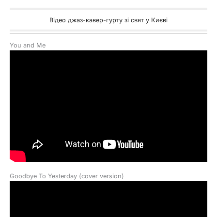
Відео джаз-кавер-гурту зі свят у Києві
You and Me
Goodbye To Yesterday (cover version)