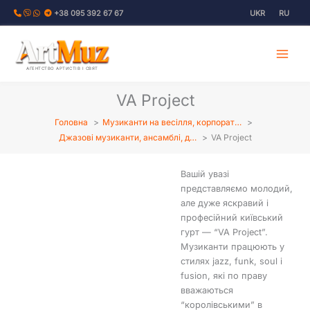
Перейти
+38 095 392 67 67
UKR
RU
до
вмісту
АГЕНТСТВО АРТИСТІВ І СВЯТ
VA Project
Головна
Музиканти на весілля, корпорат…
Джазові музиканти, ансамблі, д…
VA Project
Вашій увазі
представляємо молодий,
але дуже яскравий і
професійний київський
гурт — “VA Project”.
Музиканти працюють у
стилях jazz, funk, soul і
fusion, які по праву
вважаються
“королівськими” в