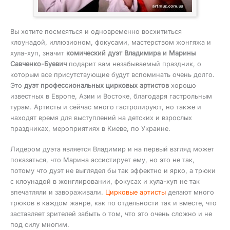
Вы хотите посмеяться и одновременно восхититься
клоунадой, иллюзионом, фокусами, мастерством жонгяжа и
хула-хуп, значит
комический дуэт Владимира и Марины
Савченко-Буевич
подарит вам незабываемый праздник, о
которым все присутствующие будут вспоминать очень долго.
Это
дуэт профессиональных цирковых артистов
хорошо
известных в Европе, Азии и Востоке, благодаря гастрольным
турам. Артисты и сейчас много гастролируют, но также и
находят время для выступлений на детских и взрослых
праздниках, мероприятиях в Киеве, по Украине.
Лидером дуэта является Владимир и на первый взгляд может
показаться, что Марина ассистирует ему, но это не так,
потому что дуэт не выглядел бы так эффектно и ярко, а трюки
с клоунадой в жонглировании, фокусах и хула-хуп не так
впечатляли и завораживали.
Цирковые артисты
делают много
трюков в каждом жанре, как по отдельности так и вместе, что
заставляет зрителей забыть о том, что это очень сложно и не
под силу многим.