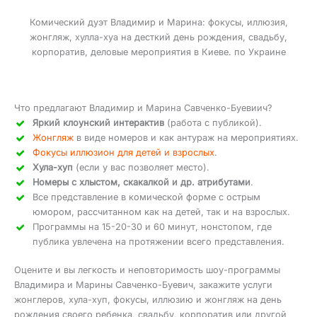
Комический дуэт Владимир и Марина: фокусы, иллюзия,
жонгляж, хулла-хуа на десткий день рождения, свадьбу,
корпоратив, деловые мероприятия в Киеве. по Украине
Что предлагают Владимир и Марина Савченко-Буевиич?
Яркий клоунский интерактив
(работа с публикой).
Жонгляж
в виде номеров и как антураж на мероприятиях.
Фокусы иллюзион для детей и взрослых
.
Хула-хуп
(если у вас позволяет место).
Номеры с хлыстом, скакалкой и др. атрибутами
.
Все представление в комической форме с острым
юмором, рассчитанном как на детей, так и на взрослых.
Программы на 15-20-30 и 60 минут, нонстопом, где
публика увлечена на протяжении всего представления.
Оцените и вы легкость и неповторимость шоу-программы
Владимира и Марины Савченко-Буевич, закажите услуги
жонглеров, хула-хуп, фокусы, иллюзию и жонгляж на день
рождения своего ребенка, свадьбу, корпоратив или другой