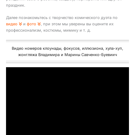
праздник.
Далее познакомьтесь с творчество комического дуэта по
видео
и
фото
, при этом мы уверены вы оцените их
профессионализм, костюмы, мимику и т. д.
Видео номеров клоунады, фокусов, иллюзиона, хула-хуп,
жонгляжа Владимира и Марины Савченко-Буевиич