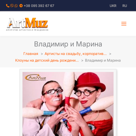
Перейти
+38 095 392 67 67
UKR
RU
к
содержимому
АГЕНТСТВО АРТИСТОВ И ПРАЗДНИКОВ
Владимир и Марина
Главная
Артисты на свадьбу, корпоратив…
Клоуны на детский день рождени…
Владимир и Марина