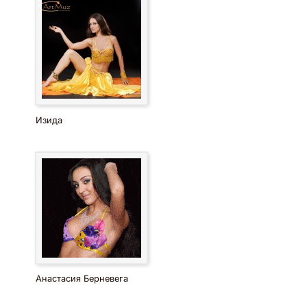
Изида
Анастасия Берневега