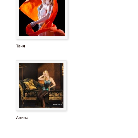
Таня
Анина