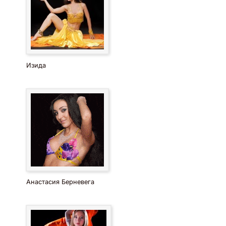
Изида
Анастасия Берневега