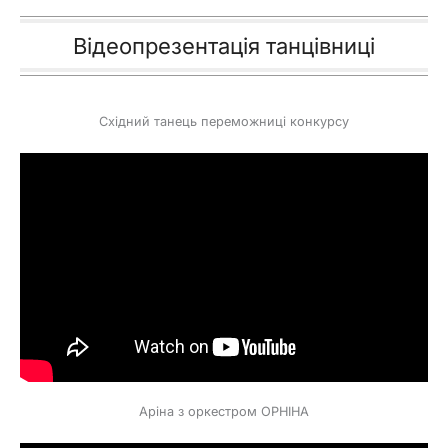
Відеопрезентація танцівниці
Східний танець переможниці конкурсу
Аріна з оркестром ОРНІНА