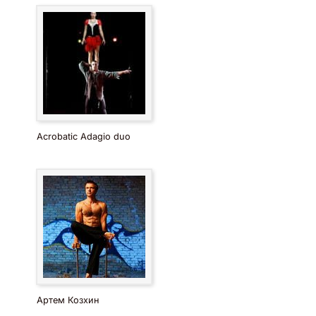
Acrobatic Adagio duo
Артем Козхин