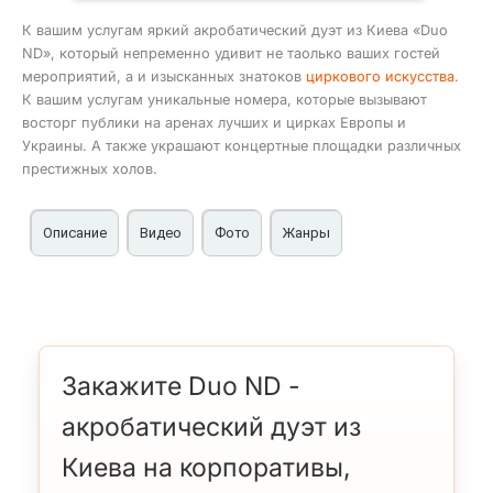
К вашим услугам яркий акробатический дуэт из Киева «Duo
ND», который непременно удивит не таолько ваших гостей
мероприятий, а и изысканных знатоков
циркового искусства
.
К вашим услугам уникальные номера, которые вызывают
восторг публики на аренах лучших и цирках Европы и
Украины. А также украшают концертные площадки различных
престижных холов.
Описание
Видео
Фото
Жанры
Услуги акробатического дуэта «Duo ND» в Киеве на
Артисты
На арене цирка
корпоративы, юбилеи, мероприятия
Акробаты
В составе дуэта
Артисты цирка
Анастасия Ильяна
и
Денис Кухлев
.
Артисты также работают и сольные программы и
которые вы можете увидеть перейдя по ссылка
Закажите Duo ND -
выше.
акробатический дуэт из
На данный момент «Duo ND» выступают в Киевском
цирке см.
видео
и
фото
, но в разное время
Киева на корпоративы,
выезжали на гастроли не только с труппой, а и в
индивидуальном порядке.