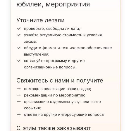
юбилеи, мероприятия
Акробаты объездили Европу (Франция, Германия,
Англия, Италия), Азия (Китай, Турция, Арабские
Эмираты и др.) и даже побывали в Америке
Уточните детали
(Бразилия, США, Канада).
проверьте, свободна ли дата;
На данный момент артисты выступают по Киеву,
узнайте актуальную стоимость и условия
области, Украине. Отдельно оговаривается
заказа;
выступление заграницей.
обсудите формат и техническое обеспечение
Гонорар в Киеве $250 — $500
выступления;
согласуйте программу и другие
организационные вопросы.
Свяжитесь с нами и получите
помощь в реализации ваших задач;
рекомендации по мероприятию;
организацию отдельных услуг или всего
события;
ответы на другие интересующие вопросы.
С этим также заказывают