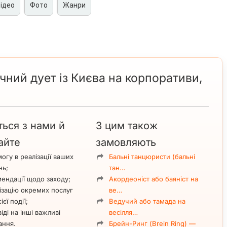
ідео
Фото
Жанри
а корпоративи, ювілеї, заходи
На арені цирку
ьов
. Артисти також працюють і сольні програми і які ви
 вище.
ївському цирку див.
відео
и
фото
, але в різний час
ний дует із Києва на корпоративи,
 й в індивідуальному порядку.
а, Англія, Італія), Азія (Китай, Туреччина, Арабські Емірати
, США, Канада).
у, області, Україні. Окремо обговорюється виступ
ться з нами й
З цим також
айте
замовляють
огу в реалізації ваших
Бальні танцюристи (бальні
нь;
тан…
ендації щодо заходу;
Акордеоніст або баяніст на
ізацію окремих послуг
ве…
ієї події;
Ведучий або тамада на
іді на інші важливі
весілля…
ання.
Брейн-Ринг (Brein Ring) —