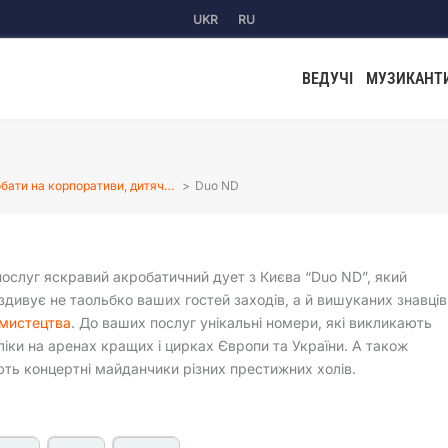
UKR
RU
ВЕДУЧІ
МУЗИКАНТ
бати на корпоративи, дитяч…
Duo ND
ослуг яскравий акробатичний дует з Києва “Duo ND”, який
здивує не таольбко ваших гостей заходів, а й вишуканих знавців
 мистецтва
. До ваших послуг унікальні номери, які викликають
ліки на аренах кращих і цирках Європи та України. А також
ь концертні майданчики різних престижних холів.