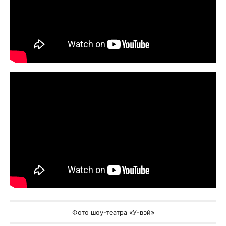
Фото шоу-театра «У-вэй»