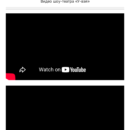
Видео шоу-театра «У-вэй»