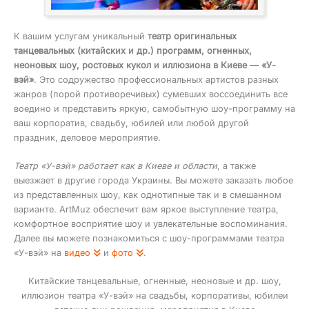
К вашим услугам уникальный
театр оригинальных
танцевальных (китайских и др.) программ, огненных,
неоновых шоу, ростовых кукол и иллюзиона в Киеве — «У-
вэй»
. Это содружество профессиональных артистов разных
жанров (порой противоречивых) сумевших воссоединить все
воедино и представить яркую, самобытную шоу-программу на
ваш корпоратив, свадьбу, юбилей или любой другой
праздник, деловое мероприятие.
Театр «У-вэй» работает как в Киеве и области
, а также
выезжает в другие города Украины. Вы можете заказать любое
из представленных шоу, как однотипные так и в смешанном
варианте. ArtMuz обеспечит вам яркое выступление театра,
комфортное восприятие шоу и увлекательные воспоминания.
Далее вы можете познакомиться с шоу-программами театра
«У-вэй» на
видео
и
фото
.
Китайские танцевальные, огненные, неоновые и др. шоу,
иллюзион театра «У-вэй» на свадьбы, корпоративы, юбилеи