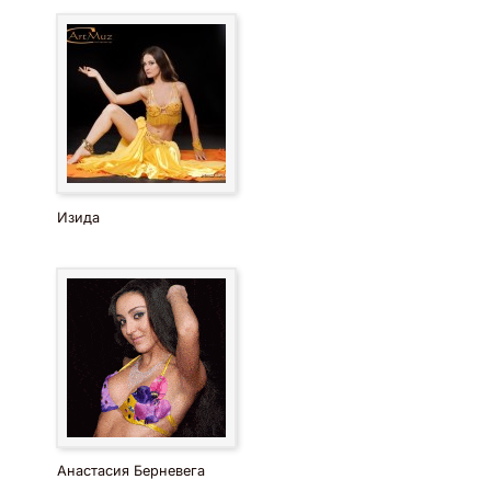
Изида
Анастасия Берневега