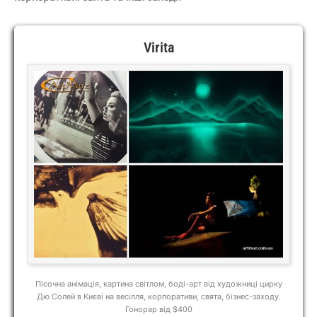
Virita
Пісочна анімація, картина світлом, боді-арт від художниці цирку
Дю Солей в Києві на весілля, корпоративи, свята, бізнес-заходу.
Гонорар від $400