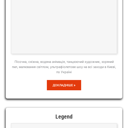
Пісочна, сніжна, водяна анімація, танцюючий художник, зоряний
пил, малювання світлом, ультрафіолетове шоу на всі заходи в Києві,
по Україні
SAND
ДОКЛАДНІШЕ »
STORM
Legend