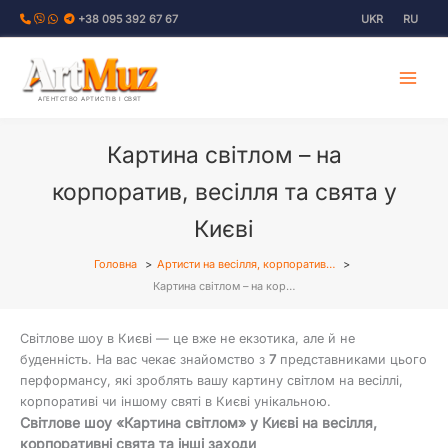
Перейти
+38 095 392 67 67
UKR
RU
до
вмісту
АГЕНТСТВО АРТИСТІВ І СВЯТ
Картина світлом – на
корпоратив, весілля та свята у
Києві
Головна
Артисти на весілля, корпоратив…
Картина світлом – на кор…
Світлове шоу в Києві — це вже не екзотика, але й не
буденність. На вас чекає знайомство з
7
представниками цього
перформансу, які зроблять вашу картину світлом на весіллі,
корпоративі чи іншому святі в Києві унікальною.
Світлове шоу «Картина світлом» у Києві на весілля,
корпоративні свята та інші заходи