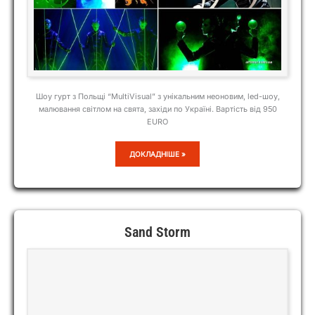
Шоу гурт з Польщі “MultiVisual” з унікальним неоновим, led-шоу,
малювання світлом на свята, західи по Україні. Вартість від 950
EURO
MULTIVISUAL
ДОКЛАДНІШЕ »
Sand Storm