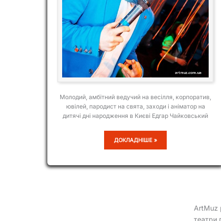
Молодий, амбітний ведучий на весілля, корпоратив,
ювілей, пародист на свята, заходи і аніматор на
дитячі дні народження в Києві Едгар Чайковський
ЕДГАР
ДОКЛАДНІШЕ »
ЧАЙКОВСЬКИЙ
ArtMuz 
театри 