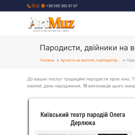
Перейти
+38 095 392 67 67
до
вмісту
АГЕНТСТВО АРТИСТІВ І СВЯТ
Пародисти, двійники на в
Головна
Артисти на весілля, корпоратив…
Паро
До ваших послуг традиційні пародисти зірок кіно, Т
ювілей, день народження.
15
виконавців цього жанр
Київський театр пародій Олега
Дерлюка