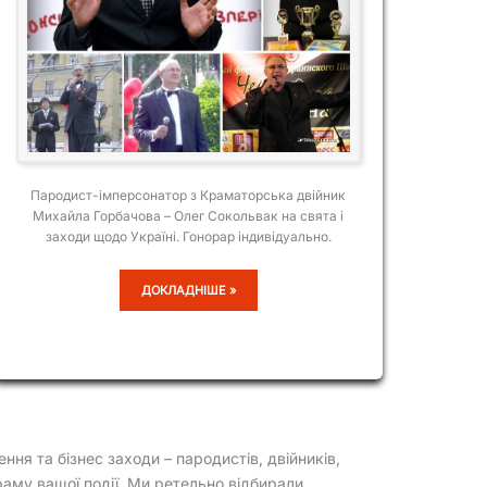
Пародист-імперсонатор з Краматорська двійник
Михайла Горбачова – Олег Сокольвак на свята і
заходи щодо Україні. Гонорар індивідуально.
ОЛЕГ
ДОКЛАДНІШЕ »
СОКОЛЬВАК
ння та бізнес заходи – пародистів, двійників,
раму вашої події. Ми ретельно відбирали