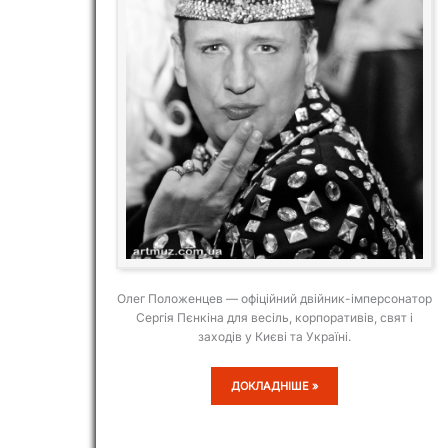
Олег Положенцев — офіційний двійник-імперсонатор
Сергія Пєнкіна для весіль, корпоративів, свят і
заходів у Києві та Україні.
ОЛЕГ
ДОКЛАДНІШЕ »
ПОЛОЖЕНЦЕВ