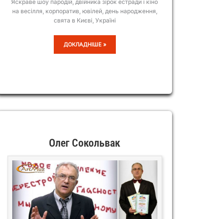
Яскраве шоу пародій, двійника зірок естради і кіно
на весілля, корпоратив, ювілей, день народження,
свята в Києві, Україні
ШОУ
ДОКЛАДНІШЕ »
ПАРОДІЙ
ДІМИ
ЧЕРНІКОВА
Олег Сокольвак