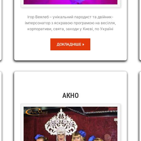
Ігор Веялеб – унікальний пародист та двійник-
імперсонатор з яскравою програмою на весілля,
корпоративи, свята, заходи у Києві, по Україні
ІГОР
ДОКЛАДНІШЕ »
ВЕЯЛЕБ
АКНО