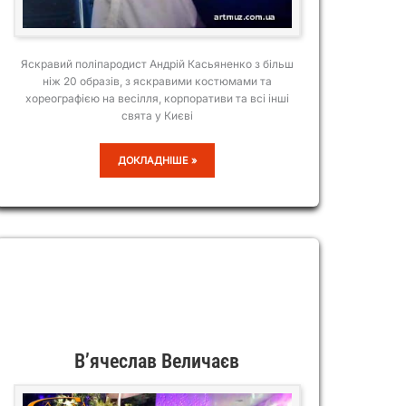
Яскравий поліпародист Андрій Касьяненко з більш
ніж 20 образів, з яскравими костюмами та
хореографією на весілля, корпоративи та всі інші
свята у Києві
АНДРІЙ
ДОКЛАДНІШЕ »
КАСЬЯНЕНКО
В’ячеслав Величаєв