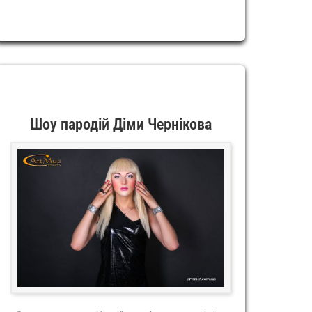
Шоу пародій Діми Чернікова