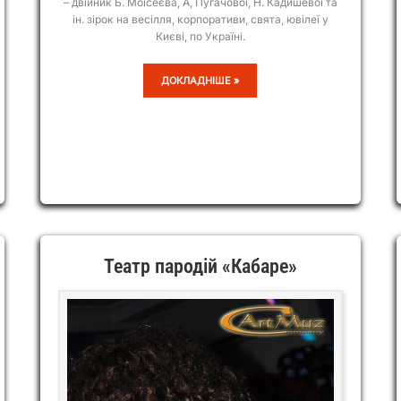
– двійник Б. Моїсеєва, А, Пугачової, Н. Кадишевої та
ін. зірок на весілля, корпоративи, свята, ювілеї у
Києві, по Україні.
САМВЕЛ
ДОКЛАДНІШЕ »
Театр пародій «Кабаре»