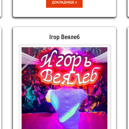
ТЕАТР
ДОКЛАДНІШЕ »
ПАРОДІЙ
«КАБАРЕ»
Ігор Веялеб