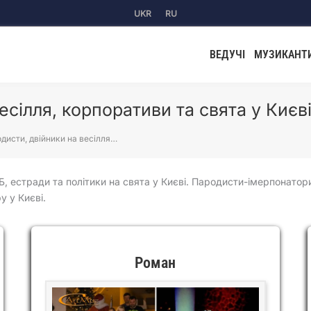
UKR
RU
ВЕДУЧІ
МУЗИКАНТ
есілля, корпоративи та свята у Києв
дисти, двійники на весілля…
Б, естради та політики на свята у Києві. Пародисти-імерпонатор
у у Києві.
Роман