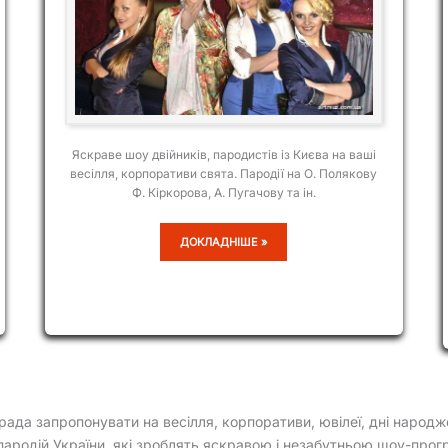
Яскраве шоу двійників, пародистів із Києва на ваші
весілля, корпоративи свята. Пародії на О. Полякову
Ф. Кіркорова, А. Пугачову та ін.
АКНО
ДОКЛАДНІШЕ »
рада запропонувати на весілля, корпоративи, ювілеї, дні народже
пародій України, які зроблять яскравою і незабутньою шоу-прог