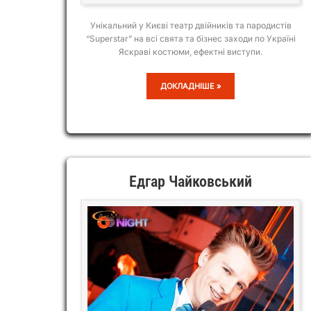
Унікальний у Києві театр двійників та пародистів
“Superstar” на всі свята та бізнес заходи по Україні
Яскраві костюми, ефектні виступи.
SUPERSTAR
ДОКЛАДНІШЕ »
Едгар Чайковський