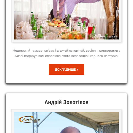
Недорогий тамада, співак і діджей на ювілей, весілля, корпоратив у
Києві подарує вам справжнє свято веселощів і гарного настрою.
ВОЛОДИМИР
ДОКЛАДНІШЕ »
АДАМОВ
Андрій Золотілов