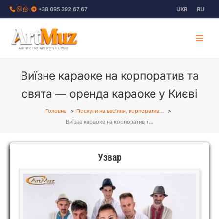
Перейти
+38 095 392 67 67
UKR
RU
до
вмісту
АГЕНТСТВО АРТИСТІВ І СВЯТ
Виїзне караоке на корпоратив та
свята — оренда караоке у Києві
Головна
Послуги на весілля, корпоратив…
Виїзне караоке на корпоратив т…
Узвар