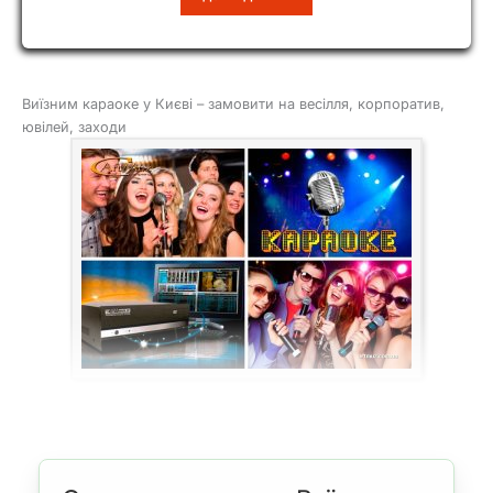
СІТІ
Виїзним караоке у Києві – замовити на весілля, корпоратив,
ювілей, заходи
Ви шукайте
виїзне караоке в Києві на захід
Ви любите з друзями
співати і не уявляєте собі без цього справжні веселощі, тому
хочете
замовити караоке на весілля, ювілей, дитячий день
народження, новорічну вечірку або інше свято
Вас цікавить