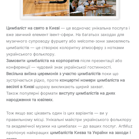
Цимбаліст на свято в Києві
— це водночас унікальна послуга і
вже звичний елемент івент-сфери. На багатьох заходах для
музичного супроводу фуршету або welcome-зони замовляють
цимбалістів — це створює колоритну атмосферу з нотками
українського фольклору.
Замовити цимбаліста на корпоратив
після презентації або
конференції — чудовий знак української гостинності.
Весільна виїзна церемонія з участю цимбалістів
поки що
зустрічається рідко, проте
концертні номери цимбаліста на
весіллі в Києві
щоразу викликають щирий захват.
Також популярні формати
виступу цимбалістів на днях
народження та ювілеях
.
Тож якщо вас цікавить один із цих варіантів — ви у
правильному місці. Унікальні майстри українського фольклору
та академічної музики на цимбалах — до ваших послуг. ArtMuz
пропонує найкращих
цимбалістів Києва та України на заходи і