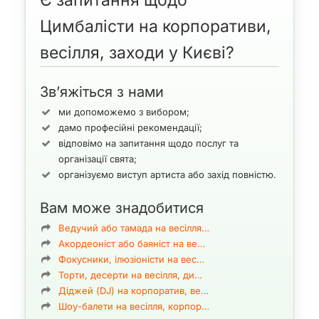
Є запитання щодо
До вашої уваги — лише професіонали з вищою музичною
Цимбалісти на корпоративи,
освітою.
У нас представлені цимбалісти Києва, що виступають на
весілля, заходи у Києві?
філармонічних, муніципальних та державних концертних
сценах.
Зв’яжіться з нами
Також до вашої уваги — виконавці, які обслуговують
корпоративні та приватні заходи: весілля, ювілеї, дні
ми допоможемо з вибором;
народження, банкетні та бізнес-події.
дамо професійні рекомендації;
Ви можете замовити цимбалістів, що виступають:
відповімо на запитання щодо послуг та
сольно: а-капела або під «мінус» (з
організації свята;
акомпанементом);
організуємо виступ артиста або захід повністю.
у дуеті, тріо чи більш розширеному складі;
з українським ансамблем або оркестром однорідного
Вам може знадобитися
чи змішаного типу.
У репертуарі музикантів — український народний
Ведучий або тамада на весілля…
фольклор, класична музика, популярна естрада.
Акордеоніст або баяніст на ве…
Кожна група цимбалістів має власну виконавську
Фокусники, ілюзіоністи на вес…
специфіку.
Торти, десерти на весілля, ди…
Діджей (DJ) на корпоратив, ве…
Що таке цимбали?
Шоу-балети на весілля, корпор…
Цимбали
— це музичний інструмент трапецієподібної форми