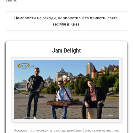
свята
.
Цимбалісти на заходи, корпоративні та приватні свята,
весілля в Києві
Jam Delight
Яскраве тріо музикантів у складі цимбали, баян, кахон на весілля,