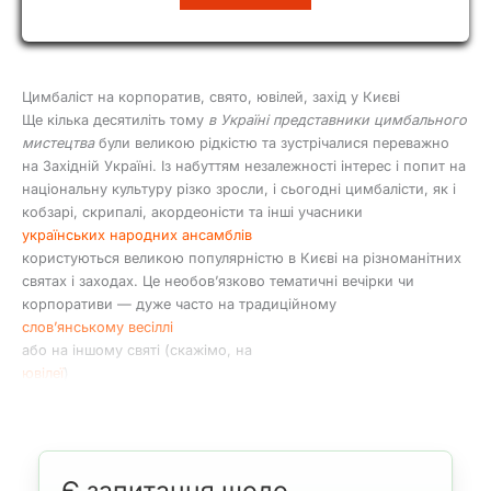
ДУТЧАК
Цимбаліст на корпоратив, свято, ювілей, захід у Києві
Ще кілька десятиліть тому
в Україні представники цимбального
мистецтва
були великою рідкістю та зустрічалися переважно
на Західній Україні. Із набуттям незалежності інтерес і попит на
національну культуру різко зросли, і сьогодні цимбалісти, як і
кобзарі, скрипалі, акордеоністи та інші учасники
українських народних ансамблів
користуються великою популярністю в Києві на різноманітних
святах і заходах. Це необов’язково тематичні вечірки чи
корпоративи — дуже часто на традиційному
слов’янському весіллі
або на іншому святі (скажімо, на
ювілеї
)
можна зустріти музиканта-цимбаліста, який створює
справжній український колорит.
Чому замовляють цимбалістів ArtMuz на свята та заходи в
Києві