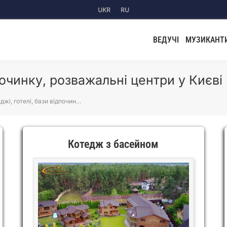
UKR
RU
ВЕДУЧІ
МУЗИКАНТ
починку, розважальні центри у Києві
джі, готелі, бази відпочин…
Котедж з басейном