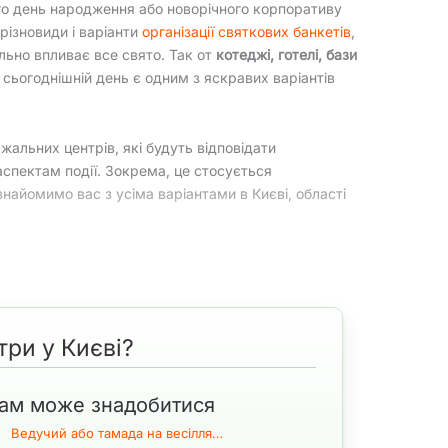
ого день народження або новорічного корпоративу
різновиди і варіанти
організації святкових банкетів
,
льно впливає все свято. Так от
котеджі, готелі, бази
 сьогоднішній день є одним з яскравих варіантів
ажальних центрів, які будуть відповідати
аспектам події. Зокрема, це стосується
ознайомимо вас з усіма варіантами в Києві, області
ня
а також і розважальна частина з
ведучим
,
 весілля або грандіозний корпоратив, невеликий
ад ми пропонуємо вашій увазі деякі, які можуть в
три у Києві?
одії.
ам може знадобитися
Ведучий або тамада на весілля…