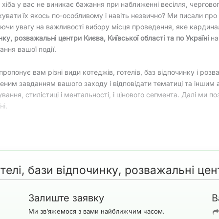
 хіба у вас не виникає бажання при наближенні весілля, чергов
кувати їх якось по-особливому і навіть незвично? Ми писали про 
ючи увагу на важливості вибору місця проведення, яке кардина
нку, розважальні центри Києва, Київської області та по Україні
на
ання вашої події.
пропонує вам різні види котеджів, готелів, баз відпочинку і розв
еним завданням вашого заходу і відповідати тематиці та іншим 
вання, стилістиці і ментальності, і цінового сегмента. Далі ми п
ні.
ри Києва
рганізовує весь перелік послуг, куди входять
сфера забезпечен
 великий вибір локацій для проведення заходів.Це може бути як
також випускний або вечірка-мальчишник (дівич-вечір). Як прикл
телі, бази відпочинку, розважальні цен
и вам первинне уявлення про можливість проведення там вашої п
Залиште заявку
В
Ми зв’яжемося з вами найближчим часом.