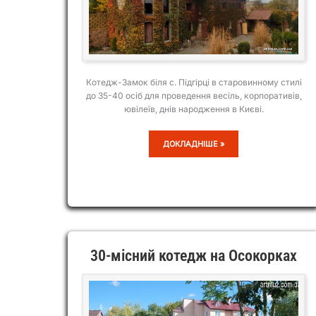
Котедж-Замок біля с. Підгірці в старовинному стилі
до 35-40 осіб для проведення весіль, корпоративів,
ювілеїв, днів народження в Києві.
КОТЕДЖ-
ДОКЛАДНІШЕ »
ЗАМОК
С.
ПІДГІРЦІ
30-місний котедж на Осокорках