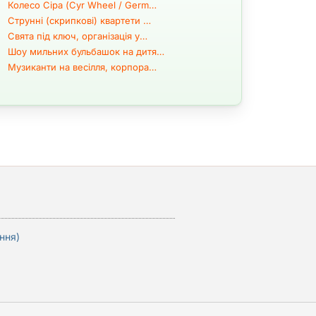
Колесо Сіра (Cyr Wheel / Germ…
Струнні (скрипкові) квартети …
Свята під ключ, організація у…
Шоу мильних бульбашок на дитя…
Музиканти на весілля, корпора…
ння)