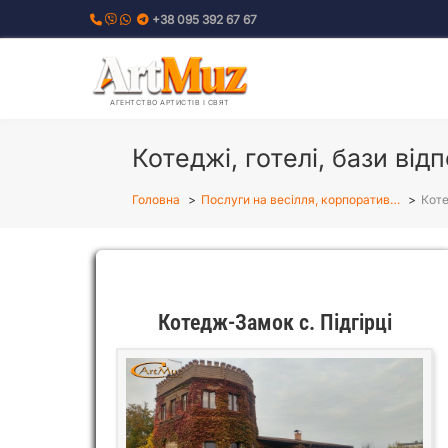
Перейти
+38 095 392 67 67
до
вмісту
АГЕНТСТВО АРТИСТІВ І СВЯТ
Котеджі, готелі, бази від
Головна
Послуги на весілля, корпоратив…
Коте
Котедж-Замок с. Підгірці