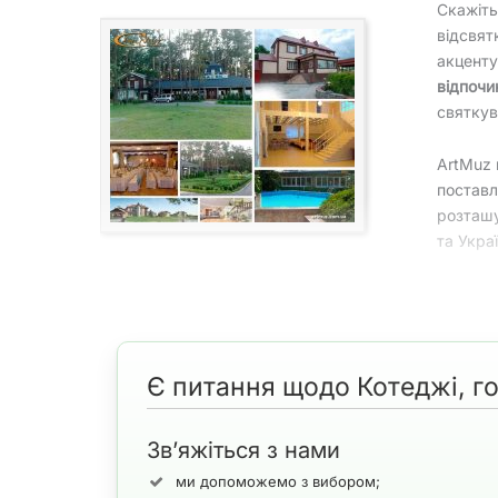
Скажіть
відсвят
акценту
відпочи
святкув
ArtMuz 
поставл
розташу
та Украї
Котеджі, бази відпочинку, готелі, розважальні цент
Для забезпечення святкування вашої події ArtMuz о
музикантами
і
артистами
. У нашому розпорядженні
дитячий день народження, ювілей або хрестини, а 
Є питання щодо Котеджі, го
якійсь мірі характеризувати наші можливості і дат
Зв’яжіться з нами
ми допоможемо з вибором;