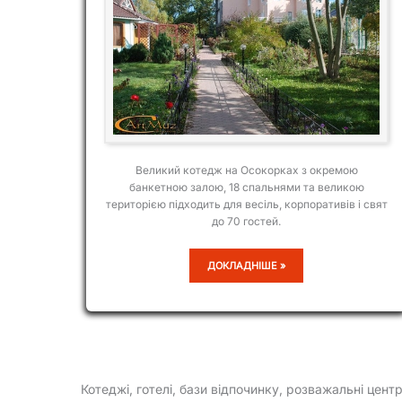
Великий котедж на Осокорках з окремою
банкетною залою, 18 спальнями та великою
територією підходить для весіль, корпоративів і свят
до 70 гостей.
30-
ДОКЛАДНІШЕ »
МІСНИЙ
КОТЕДЖ
НА
ОСОКОРКАХ
Котеджі, готелі, бази відпочинку, розважальні центр