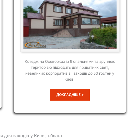
Котедж на Осокорках із 9 спальнями та зручною
територією підходить для приватних свят,
невеликих корпоративів і заходів до 50 гостей у
Києві.
КОТЕДЖ
ДОКЛАДНІШЕ »
НА
ОСОКОРКАХ,
9
СПАЛЕНЬ
и для заходів у Києві, област