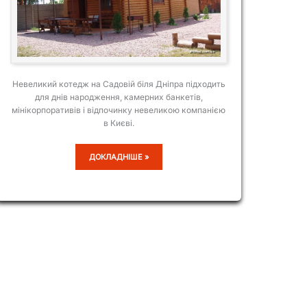
Невеликий котедж на Садовій біля Дніпра підходить
для днів народження, камерних банкетів,
мінікорпоративів і відпочинку невеликою компанією
в Києві.
КОТЕДЖ
ДОКЛАДНІШЕ »
НА
САДОВІЙ