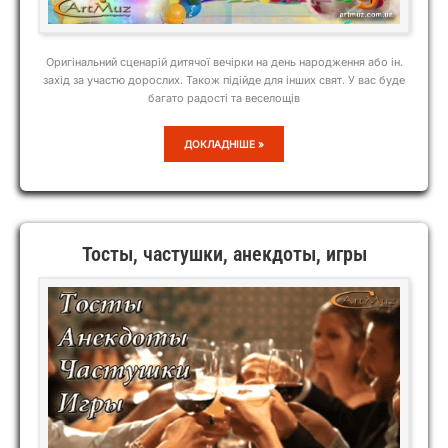
Оригінальний сценарій дитячої вечірки на день народження або ін.
захід за участю дорослих. Також підійде для інших свят. У вас буде
багато радості та веселощів
СВЯТО
ДОКЛАДНІШЕ »
ВЕСЕЛКИ
Тосты, частушки, анекдоты, игры