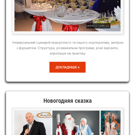
Універсальний сценарій новорічного та іншого корпоративу, вечірки
з фуршетом. Структура, розважальна програма, різні варіанти,
апробація на практиці
СЦЕНАРІЙ,
ДОКЛАДНІШЕ »
СТРУКТУРА
КОРПОРАТИВУ,
ВЕЧІРКИ
З
ФУРШЕТОМ
Новогодняя сказка