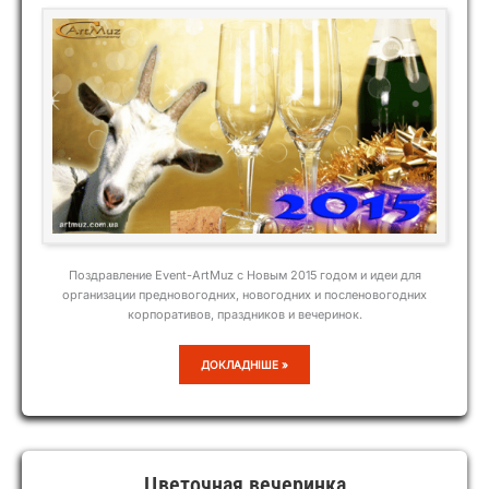
Поздравление Event-ArtMuz с Новым 2015 годом и идеи для
организации предновогодних, новогодних и посленовогодних
корпоративов, праздников и вечеринок.
НОВЫЙ
ДОКЛАДНІШЕ »
2015
ГОД
СИНЕЙ
(ЗЕЛЁНОЙ)
ДЕРЕВЯННОЙ
КОЗЫ
Цветочная вечеринка
(ОВЦЫ)