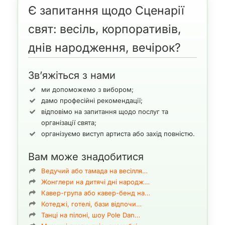
“ми повинен йти за заздалегідь підготовленим планом, що
Є запитання щодо Сценарії
описує структуру, головні та допоміжні моменти”. У сфері
організації, проведення свят і ділових заходів – це називається
свят: весіль, корпоративів,
сценарій
.
днів народження, вечірок?
Що таке
сценарій весілля, корпоративу, ювілею, дитячого дня
народження, презентації або ін. заходи
?
Зв’яжіться з нами
В event-сфері сценарієм прийнято вважати структурний план
ми допоможемо з вибором;
заходу (сленгове назва “путівник”), докладно описує цілі,
дамо професійні рекомендації;
завдання, заходи, способи їх реалізації, всі етапи проведення
відповімо на запитання щодо послуг та
торжества, задіяні послуги, побажання клієнта і можливі
організації свята;
ситуативні моменти.
організуємо виступ артиста або захід повністю.
Вам може знадобитися
Невипадково енциклопедична література порівнює сценарій з
“літературно-драматичним твором”(маючи на увазі його
Ведучий або тамада на весілля…
творче начало), а сценариста (того який створює цей
Жонглери на дитячі дні народж…
“детально розроблений план проведення весілля,
Кавер-група або кавер-бенд на…
корпоративу, дня народження, ювілею, вечірки і урочистого
Котеджі, готелі, бази відпочи…
банкету) художником слова.
Танці на пілоні, шоу Pole Dan…