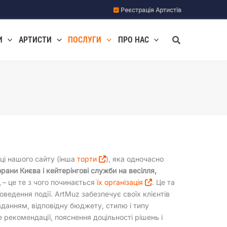
Реєстрація Артистів
Пошук
И
АРТИСТИ
ПОСЛУГИ
ПРО НАС
нці нашого сайту (інша
торти
), яка одночасно
рани Києва і кейтерінгові служби на весілля,
д
– це те з чого починається
їх організація
. Це та
ведення події. ArtMuz забезпечує своїх клієнтів
вданням, відповідну бюджету, стилю і типу
рекомендації, пояснення доцільності рішень і