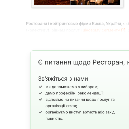
Ресторани і кейтринговые фірми Києва, України
, я
(колективу), рівнем послуг і
ціновому сегменту
.
розуміти і прораховувати ситуацію, і йти на компр
потрібному місці пані та панове.
Ресторан, 
Є питання щодо Ресторан, к
Зв’яжіться з нами
І ось у вас
весілля
, хрестини або
корпоратив
,
ми допоможемо з вибором;
приміщенні? На кожне питання потрібно отримати чі
дамо професійні рекомендації;
відповімо на питання щодо послуг та
Що вибрати стаціонарний ресторан або виїзний кей
організації свята;
організуємо виступ артиста або захід
При всій уявній складності цього вибору, насправді
повністю.
додатковою перевагою.