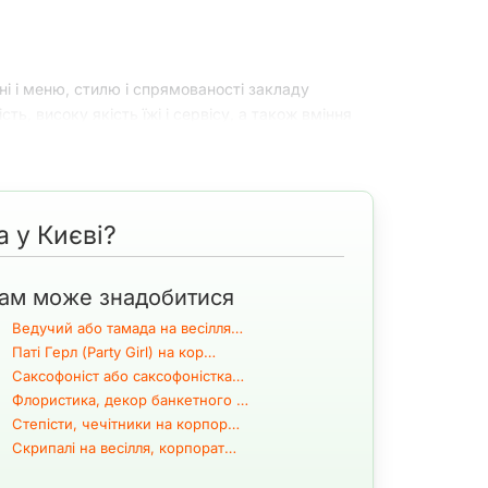
хні і меню, стилю і спрямованості закладу
сть, високу якість їжі і сервісу, а також вміння
ету, фуршету на святі або бізнес заході
ви в
оди в Києві
а у Києві?
ам може знадобитися
ейтеринг або ресторан? На природі або в
Ведучий або тамада на весілля…
взаємодію. Почнемо по порядку.
Паті Герл (Party Girl) на кор…
Саксофоніст або саксофоністка…
Флористика, декор банкетного …
Степісти, чечітники на корпор…
отрібно правильно використовувати і зробити
Скрипалі на весілля, корпорат…