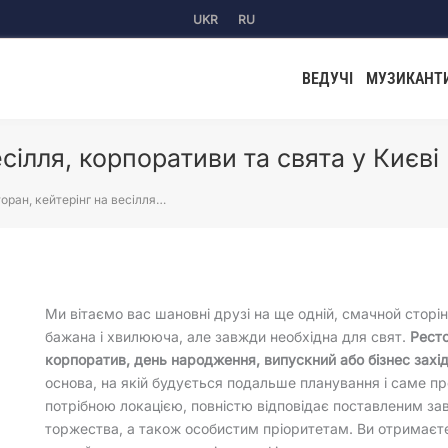
UKR
RU
ВЕДУЧІ
МУЗИКАНТ
сілля, корпоративи та свята у Києві
оран, кейтерінг на весілля…
Ми вітаємо вас шановні друзі на ще одній, смачной сторі
бажана і хвилююча, але завжди необхідна для свят.
Ресто
корпоратив, день народження, випускний або бізнес захі
основа, на якій будується подальше планування і саме про
потрібною локацією, повністю відповідає поставленим за
торжества, а також особистим пріоритетам. Ви отримаєте 