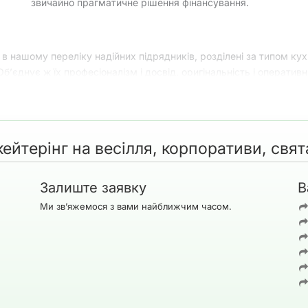
звичайно прагматичне рішення фінансування.
кі в нашому переліку надійних підрядників, розділені за типом ку
 Об’єднує ж їх професіоналізм і досвід, оригінальність і оперативні
оміс. Тому якщо вас цікавить місце проведення і
організація банк
кейтерінгова компанія на весілля, свято, корпоратив, банкет, зах
ейтерінг на весілля, корпоративи, свят
Залиште заявку
В
 ви вирішуєте: “Де святкувати? Як? З ким і під що? Чи буде це к
Ми зв’яжемося з вами найближчим часом.
тку відповідь, з’єднати все воєдино і організувати правильну 
теринг?
 все досить просто і багато в чому залежить від обставин, які п