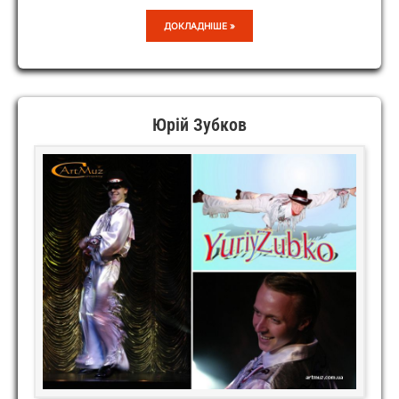
DUO
ДОКЛАДНІШЕ »
LA
RENAISSANCE
Юрій Зубков