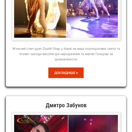
Жіночий степ-дует DuoW-Step у Києві на ваші корпоративні свята та
бізнес-заходи весілля дні народження та ювілеї Гонорар за
домовленістю
DUO
ДОКЛАДНІШЕ »
W-
STEP
Дмитро Забунов