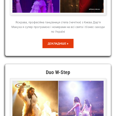
Яскрава, професійна танцівниця степа (чечітки) з Києва Дар’я
Макуха я супер програмою і номерами на всі свята і бізнес-заходи
по Україні
ДАРИНА
ДОКЛАДНІШЕ »
МАКУХА
Duo W-Step