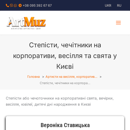
Перейти
+38 095 392 67 67
UKR
RU
до
вмісту
АГЕНТСТВО АРТИСТІВ І СВЯТ
Степісти, чечітники на
корпоративи, весілля та свята у
Києві
Головна
Артисти на весілля, корпоратив…
Степісти, чечітники на корпора…
Степісти або чечоточники на корпоративні свята, вечірки,
весілля, ювілеї, дитячі дні народження в Києві
Вероніка Ставицька