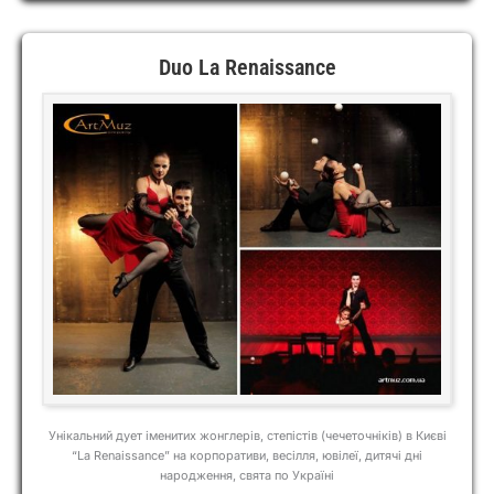
Duo La Renaissance
Унікальний дует іменитих жонглерів, степістів (чечеточніків) в Києві
“La Renaissance” на корпоративи, весілля, ювілеї, дитячі дні
народження, свята по Україні