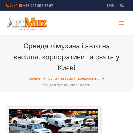
Перейти
+38 095 392 67 67
UKR
RU
до
вмісту
АГЕНТСТВО АРТИСТІВ І СВЯТ
Оренда лімузина і авто на
весілля, корпоративи та свята у
Києві
Головна
Послуги на весілля, корпоратив…
Оренда лімузина і авто на весі…