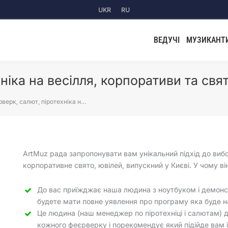
UKR
RU
ВЕДУЧІ
МУЗИКАНТ
ніка на весілля, корпоративи та свят
верк, салют, піротехніка н…
ArtMuz рада запропонувати вам унікальний підхід до вибо
корпоративне свято, ювілей, випускний у Києві. У чому ві
До вас приїжджає наша людина з ноутбуком і демонст
будете мати повне уявлення про програму яка буде на
Це людина (наш менеджер по піротехніці і салютам) д
кожного феєрверку і порекомендує який підійде вам 