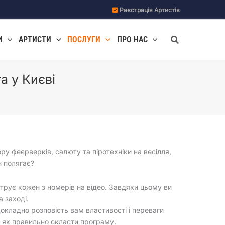
Реєстрація Артистів
Пошук
И
АРТИСТИ
ПОСЛУГИ
ПРО НАС
а у Києві
ру феєрверків, салюту та піротехніки на весілля,
н полягає?
рує кожен з номерів на відео. Завдяки цьому ви
 заході.
окладно розповість вам властивості і переваги
і як правильно скласти програму.