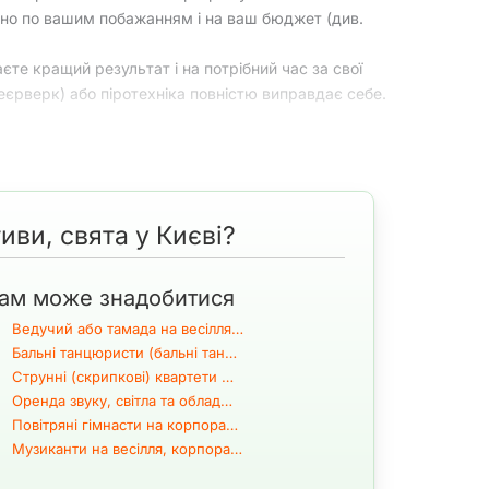
но по вашим побажанням і на ваш бюджет (див.
е кращий результат і на потрібний час за свої
еєрверк) або піротехніка повністю виправдає себе.
 Києві
иви, свята у Києві?
то не вистачить тут місця і вам будете дуже
підрядників з інших заходів.
ам може знадобитися
Ведучий або тамада на весілля…
Бальні танцюристи (бальні тан…
 Києві, області
Струнні (скрипкові) квартети …
Оренда звуку, світла та облад…
исни →
там список 28 відеокліпів
Повітряні гімнасти на корпора…
Музиканти на весілля, корпора…