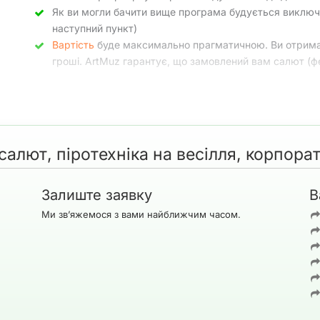
Як ви могли бачити вище програма будується виключ
наступний пункт)
Вартість
буде максимально прагматичною. Ви отримаєт
гроші. ArtMuz гарантує, що замовлений вам салют (ф
ерк, салют, піротехніка на свята, весілля, корпоратив, ювілей в
алют, піротехніка на весілля, корпорат
 всіляких піроефектів. Перерахувати всі ми не зможе, у нас прос
аві приклади з організованих нами свят, а також роботи наших 
Залиште заявку
В
Ми зв’яжемося з вами найближчим часом.
алютів, феєрверків, піротехніки на весілля, корпоратив, свята в
Т