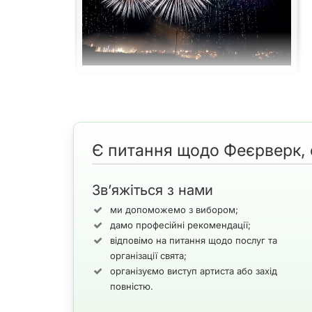
Феєрв
Є питання щодо Феєрверк, с
Існує безліч пропозицій по феєрверкам (салютам) і
складно обрати самостійно. Ми наведемо деякі яскр
Зв’яжіться з нами
ми допоможемо з вибором;
дамо професійні рекомендації;
Видеопримеры с
відповімо на питання щодо послуг та
організації свята;
організуємо виступ артиста або захід
повністю.