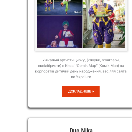
Унікальні артисти цирку, (клоуни, жонглери,
еквілібристи) в Києві “Comik Map” (Комік Мап) на
корпоратів дитячий день народження, весілля свята
по Украінге
COMIK
ДОКЛАДНІШЕ »
MAP
Duo Nika