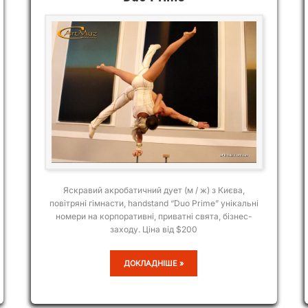
Яскравий акробатичний дует (м / ж) з Києва,
повітряні гімнасти, handstand “Duo Prime” унікальні
номери на корпоративні, приватні свята, бізнес-
заходу. Ціна від $200
DUO
ДОКЛАДНІШЕ »
PRIME