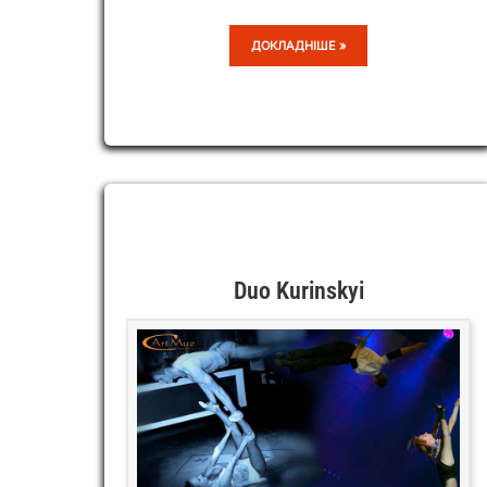
NEW
ДОКЛАДНІШЕ »
ANGEL
Duo Kurinskyi