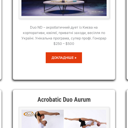
Duo ND – акробатичний дует із Києва на
корпоративи, ювілеї, приватні заходи, весілля по
Україні. Унікальна програма, супер профі. Гонорар
$250 – $500
DUO
ДОКЛАДНІШЕ »
ND
Acrobatic Duo Aurum