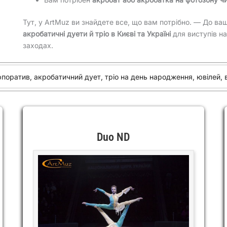
Тут, у ArtMuz ви знайдете все, що вам потрібно. — До в
акробатичні дуети й тріо в Києві та Україні
для виступів на
заходах.
оратив, акробатичний дует, тріо на день народження, ювілей, ве
Duo ND