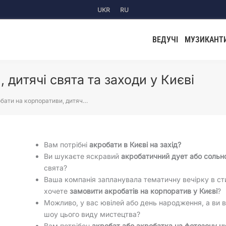
UKR
RU
ВЕДУЧІ
МУЗИКАНТ
 дитячі свята та заходи у Києві
бати на корпоративи, дитяч…
Вам потрібні
акробати в Києві на захід?
Ви шукаєте яскравий
акробатичний дует або сольн
свята?
Ваша компанія запланувала тематичну вечірку в сти
хочете
замовити акробатів на корпоратив у Києві
?
Можливо, у вас ювілей або день народження, а ви 
шоу цього виду мистецтва?
Вам потрібен
акробат або акробатка на фотозону ч