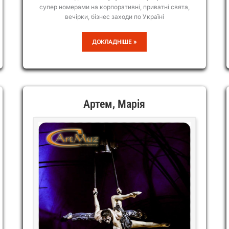
супер номерами на корпоративні, приватні свята,
вечірки, бізнес заходи по Україні
АНАСТАСІЯ
ДОКЛАДНІШЕ »
ІЛЬЇНА
Артем, Марія