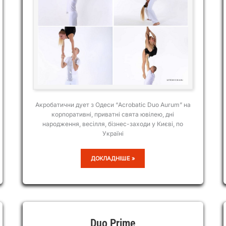
Акробатични дует з Одеси “Acrobatic Duo Aurum” на
корпоративні, приватні свята ювілею, дні
народження, весілля, бізнес-заходи у Києві, по
Україні
ACROBATIC
ДОКЛАДНІШЕ »
DUO
AURUM
Duo Prime