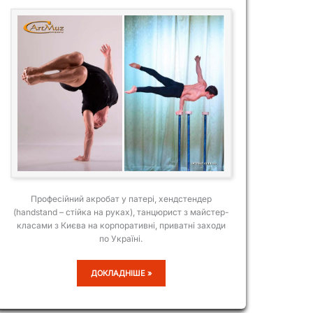
Професійний акробат у патері, хендстендер
(handstand – стійка на руках), танцюрист з майстер-
класами з Києва на корпоративні, приватні заходи
по Україні.
ОЛЕКСАНДР
ДОКЛАДНІШЕ »
ВОЙТОВИЧ