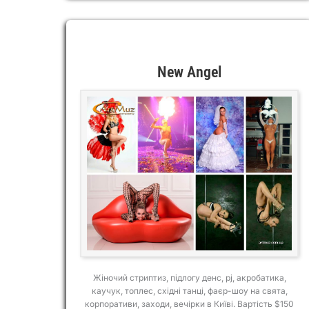
New Angel
Жіночий стриптиз, підлогу денс, pj, акробатика,
каучук, топлес, східні танці, фаєр-шоу на свята,
корпоративи, заходи, вечірки в Київі. Вартість $150