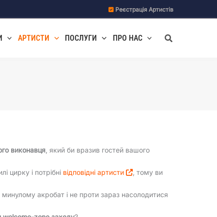
Реєстрація Артистів
Пошук
И
АРТИСТИ
ПОСЛУГИ
ПРО НАС
ого виконавця
, який би вразив гостей вашого
лі цирку і потрібні
відповідні артисти
, тому ви
в минулому акробат і не проти зараз насолодитися
и welcome-zone заходу
?