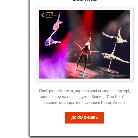
Повітряні гімнасти, акробатичні номери в партері,
силове шоу на пілоні, дует з Вінниці “Duo Nika” на
весілля, корпоративи, заходи в Києві, Україні
DUO
ДОКЛАДНІШЕ »
NIKA