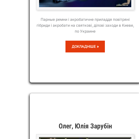
Парные ремни і акробатичне приладдя повітряні
гібриди і акробати на святкові, ділові заходи в Киеве,
по Украине
DUO
ДОКЛАДНІШЕ »
KURINSKYI
Олег, Юлія Зарубін