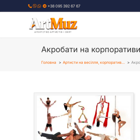
Перейти
+38 095 392 67 67
до
вмісту
АГЕНТСТВО АРТИСТІВ І СВЯТ
Акробати на корпоративи,
Головна
Артисти на весілля, корпоратив…
Акро