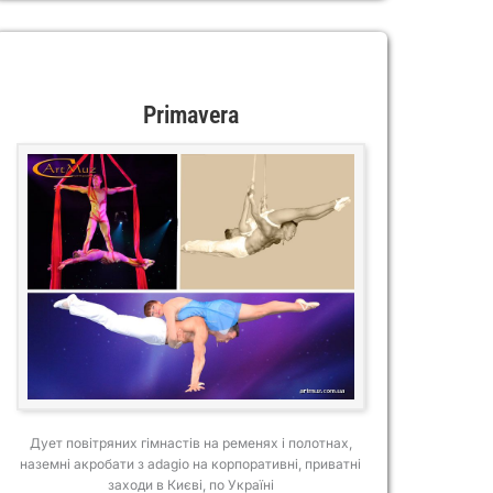
Primavera
Дует повітряних гімнастів на ременях і полотнах,
наземні акробати з adagio на корпоративні, приватні
заходи в Києві, по Україні