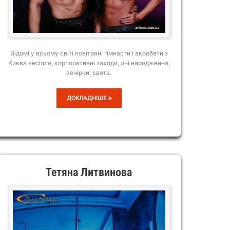
Відомі у всьому світі повітряні гімнасти і акробати з
Києва весілля, корпоративні заходи, дні народження,
вечірки, свята.
DUO
ДОКЛАДНІШЕ »
POSPELOV
/
ЮЛІЯ
ТА
ОЛЕГ
ПОСПЕЛОВИ
Тетяна Литвинова