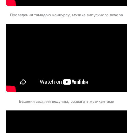
Проведення тамадою конкурсу, музика випускного вечора
Ведення застілля ведучим, розваги з музикантами