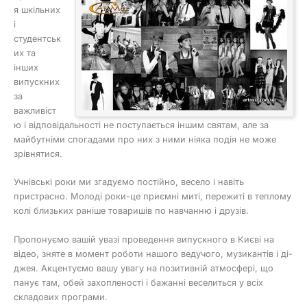
я шкільних
і
студентськ
их та
інших
випускних
за
важливіст
ю і відповідальності не поступається іншим святам, але за
майбутніми спогадами про них з ними ніяка подія не може
зрівнятися.
Учнівські роки ми згадуємо постійно, весело і навіть
пристрасно. Молоді роки-це приємні миті, пережиті в теплому
колі близьких раніше товаришів по навчанню і друзів.
Пропонуємо вашій увазі проведення випускного в Києві на
відео, зняте в момент роботи нашого ведучого, музикантів і ді-
джея. Акцентуємо вашу увагу на позитивній атмосфері, що
панує там, обей захопленості і бажанні веселиться у всіх
складових програми.