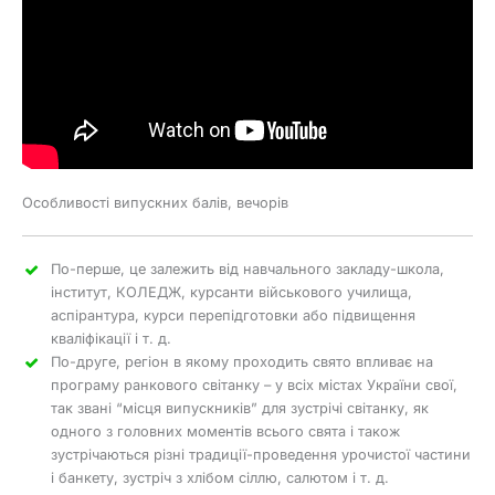
Особливості випускних балів, вечорів
По-перше, це залежить від навчального закладу-школа,
інститут, КОЛЕДЖ, курсанти військового училища,
аспірантура, курси перепідготовки або підвищення
кваліфікації і т. д.
По-друге, регіон в якому проходить свято впливає на
програму ранкового світанку – у всіх містах України свої,
так звані “місця випускників” для зустрічі світанку, як
одного з головних моментів всього свята і також
зустрічаються різні традиції-проведення урочистої частини
і банкету, зустріч з хлібом сіллю, салютом і т. д.