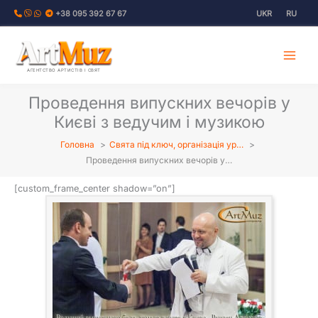
Перейти
+38 095 392 67 67
UKR
RU
до
вмісту
АГЕНТСТВО АРТИСТІВ І СВЯТ
Проведення випускних вечорів у
Києві з ведучим і музикою
Головна
Свята під ключ, організація ур…
Проведення випускних вечорів у…
[custom_frame_center shadow=”on”]