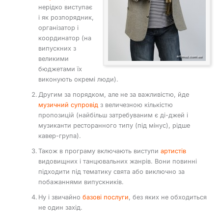
нерідко виступає
і як розпорядник,
організатор і
координатор (на
випускних з
великими
бюджетами їх
виконують окремі люди).
Другим за порядком, але не за важливістю, йде
музичний супровід
з величезною кількістю
пропозицій (найбільш затребуваним є ді-джей і
музиканти ресторанного типу (під мінус), рідше
кавер-група).
Також в програму включають виступи
артистів
видовищних і танцювальних жанрів. Вони повинні
підходити під тематику свята або виключно за
побажаннями випускників.
Ну і звичайно
базові послуги
, без яких не обходиться
не один захід.