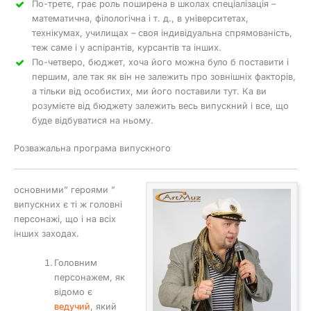
По-третє, грає роль поширена в школах спеціалізація –
математична, філологічна і т. д., в університетах,
технікумах, училищах – своя індивідуальна спрямованість,
теж саме і у аспірантів, курсантів та інших.
По-четверо, бюджет, хоча його можна було б поставити і
першим, але так як він не залежить про зовнішніх факторів,
а тільки від особистих, ми його поставили тут. Ка ви
розумієте від бюджету залежить весь випускний і все, що
буде відбуватися на ньому.
Розважальна програма випускного
основними” героями ”
випускних є ті ж головні
персонажі, що і на всіх
інших заходах.
Головним
персонажем, як
відомо є
ведучий
, який