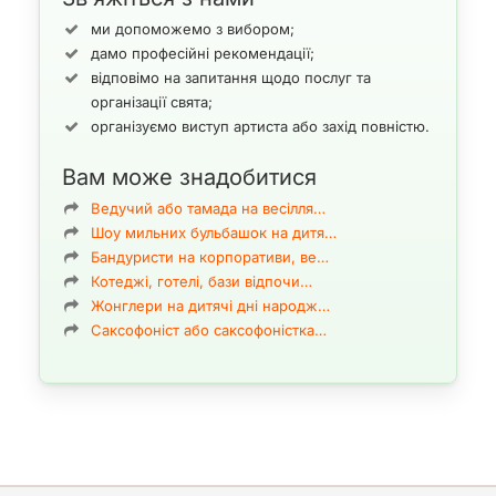
забезпечуємо технічним обладнанням заходу ділової
ми допоможемо з вибором;
спрямованості всіх технологічних рівнів.
дамо професійні рекомендації;
відповімо на запитання щодо послуг та
Звукове, світлове та технічне обладнання на весілля,
корпоратив, свята, бізнес-заходи в Києві
організації свята;
організуємо виступ артиста або захід повністю.
Вам може знадобитися
Кожен з представлених нами різновидів технічного
Ведучий або тамада на весілля…
обладнання має внутрішній поділ, які забезпечують заходи
Шоу мильних бульбашок на дитя…
згідно їх спрямованості (буде це весілля, юбідей, дитячий день
Бандуристи на корпоративи, ве…
народження, презентація, виставка івент, концерт і т. д.),
Котеджі, готелі, бази відпочи…
особистих переваг клієнта і поставлених ним завдань, а також
Жонглери на дитячі дні народж…
локації та бюджету. Далі ми познайомимо вас з ними.
Саксофоніст або саксофоністка…
Звукове обладнання і його різновиди
Існує три типи звукового забезпечення свят та заходів, якщо
два з них орієнтовані на розважальний аспект (забезпечення