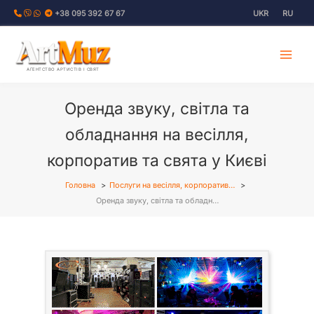
Перейти
+38 095 392 67 67
UKR
RU
до
вмісту
АГЕНТСТВО АРТИСТІВ І СВЯТ
Оренда звуку, світла та
обладнання на весілля,
корпоратив та свята у Києві
Головна
Послуги на весілля, корпоратив…
Оренда звуку, світла та обладн…