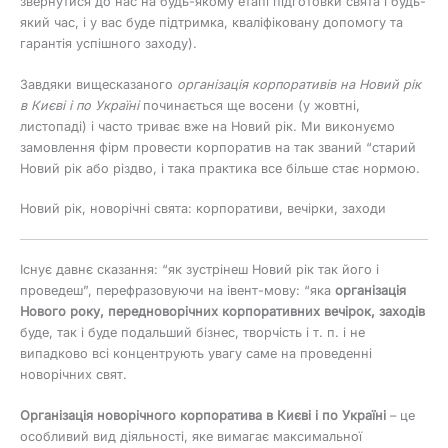
звернутися до нас на будь-якому етапі підготовки свята і будь-
який час, і у вас буде підтримка, кваліфіковану допомогу та
гарантія успішного заходу).
Завдяки вищесказаного
організація корпоративів на Новий рік
в Києві і по Україні
починається ще восени (у жовтні,
листопаді) і часто триває вже на Новий рік. Ми виконуємо
замовлення фірм провести корпоратив на так званий “старий
Новий рік або різдво, і така практика все більше стає нормою.
Новий рік, новорічні свята: корпоративи, вечірки, заходи
Існує давнє сказання: “як зустрінеш Новий рік так його і
проведеш”, перефразовуючи на івент-мову: “яка
організація
Нового року, передноворічних корпоративних вечірок, заходів
буде, так і буде подальший бізнес, творчість і т. п. і не
випадково всі концентрують увагу саме на проведенні
новорічних свят.
Організація новорічного корпоратива в Києві і по Україні
– це
особливий вид діяльності, яке вимагає максимальної