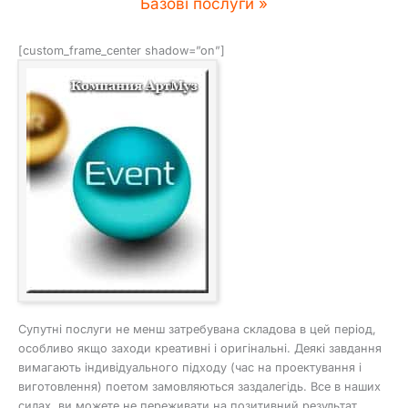
Базові послуги »
[custom_frame_center shadow=”on”]
Супутні послуги не менш затребувана складова в цей період,
особливо якщо заходи креативні і оригінальні. Деякі завдання
вимагають індивідуального підходу (час на проектування і
виготовлення) поетом замовляються заздалегідь. Все в наших
силах, ви можете не переживати на позитивний результат.