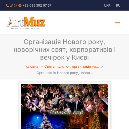
Перейти
+38 095 392 67 67
UKR
RU
до
вмісту
АГЕНТСТВО АРТИСТІВ І СВЯТ
Організація Нового року,
новорічних свят, корпоративів і
вечірок у Києві
Головна
Свята під ключ, організація ур…
Організація Нового року, новор…