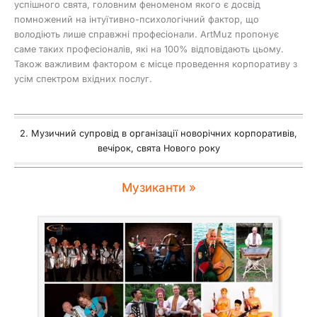
успішного свята, головним феноменом якого є досвід
помножений на інтуїтивно-психологічний фактор, що
володіють лише справжні професіонали. ArtMuz пропонує
саме таких професіоналів, які на 100% відповідають цьому.
Також важливим фактором є місце проведення корпоративу з
усім спектром вхідних послуг.
2. Музичний супровід в організації новорічних корпоративів,
вечірок, свята Нового року
Музиканти »