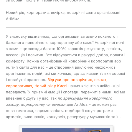
за обрані послуги, гарантуючи високу якість.
Новий рік, корпоратив, вечірка, новорічні свята організовані
ArtMuz
У висновку відзначимо, що організація загально коханого і
бажаного новорічного корпоративу або самої Новорічної ночі
з нами – це завжди багато 100% гарантія результату, легкість,
веселощів і позитив. Все відбувається в ракурсі добра, поваги і
комфорту. Кожна організований новорічний корпоратив або
ін. тип свята для нас – це створення виключно несхожих і
оригінальних подій, які ми хочемо, що залишили тільки хороші
і незабутні враження.
Відгуки про новорічних, святах,
корпоративах, Новий рік у Києві
наших клієнтів в якійсь мірі
передають їх приємні емоції і спогади, пережиті з нами, які ми
впевнені будуть і у вас, так як
аранжування новорічного
заходу, корпоративу чи вечірки
для ArtMuz – це кожен раз
нова тематика, спрямованість, подбороб шоу-програми
артистів, виконавців, конкурсів, репертуару музикантів та ін.