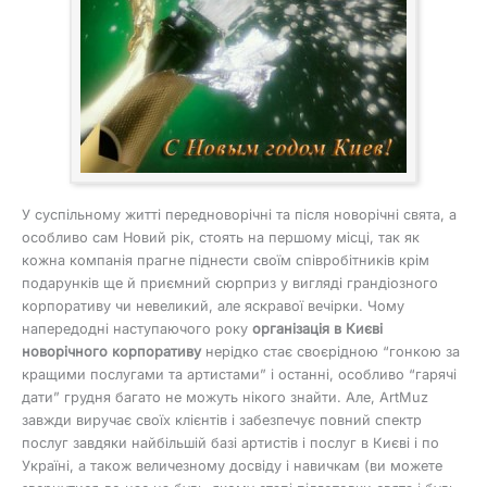
У суспільному житті передноворічні та після новорічні свята, а
особливо сам Новий рік, стоять на першому місці, так як
кожна компанія прагне піднести своїм співробітників крім
подарунків ще й приємний сюрприз у вигляді грандіозного
корпоративу чи невеликий, але яскравої вечірки. Чому
напередодні наступаючого року
організація в Києві
новорічного корпоративу
нерідко стає своєрідною “гонкою за
кращими послугами та артистами” і останні, особливо “гарячі
дати” грудня багато не можуть нікого знайти. Але, ArtMuz
завжди виручає своїх клієнтів і забезпечує повний спектр
послуг завдяки найбільшій базі артистів і послуг в Києві і по
Україні, а також величезному досвіду і навичкам (ви можете