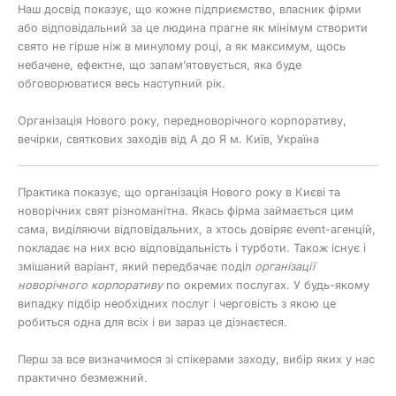
Наш досвід показує, що кожне підприємство, власник фірми
або відповідальний за це людина прагне як мінімум створити
свято не гірше ніж в минулому році, а як максимум, щось
небачене, ефектне, що запам’ятовується, яка буде
обговорюватися весь наступний рік.
Організація Нового року, передноворічного корпоративу,
вечірки, святкових заходів від А до Я м. Київ, Україна
Практика показує, що організація Нового року в Києві та
новорічних свят різноманітна. Якась фірма займається цим
сама, виділяючи відповідальних, а хтось довіряє event-агенцій,
покладає на них всю відповідальність і турботи. Також існує і
змішаний варіант, який передбачає поділ
організації
новорічного корпоративу
по окремих послугах. У будь-якому
випадку підбір необхідних послуг і черговість з якою це
робиться одна для всіх і ви зараз це дізнаєтеся.
Перш за все визначимося зі спікерами заходу, вибір яких у нас
практично безмежний.