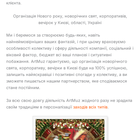
клієнта.
Організація Нового року, новорічних свят, корпоративів,
вечірок у Києві, області, Україні
Ми і беремося за створюємо будь-яких, навіть
найнеймовірніших ваших фантазій, і при цьому враховуємо
особливості колективу і сферу діяльності компанії, соціальний і
віковий фактор, бюджет всі ваші планові і ситуативні
побажання. ArtMuz гарантуємо, що організація новорічного
свята, корпоративу, вечірки в Києві буде на 100% успішною,
залишить найяскравіші і позитивні спогади у колективу, а ви
зможете пишається нашим партнерством, яке сподіваємося
стане постійним.
За всю свою довгу діяльність ArtMuz жодного разу не зрадила
своїм традиціям в персоналізації
заходів всіх типів
.