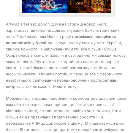
ArtMuz вітає вас дорогі друзі на сторінці новорічного
чарівництва, виконання довгоочікуваних бажань і життєвих
змін. З наближенням Нового року
організація новорічних
корпоративів у Києві
, як і в будь-якому іншому місті України,
хвилює кожного і з наближенням дати все більше і більше.
Озираючись в минуле, живучи в сьогоденні, ми завжди чогось
чекаємо від майбутнього. І як прийнято вважати, новорічні
свята – це найбільш сприятливий час загадувати бажання і
щось змінювати. І почати потрібно перш за все з феєричного і
незабутнього святкування передноворічних корпоративів і
вечірок, а також самого Нового року.
Можливо організацію новорічного корпоративу довірили саме
вам або з якихось інших причин, це лежить в поле вашої
відповідальності, але ви не знаєте навіть з чого почати, і тим
більше як це правильно і прагматично зробити? Не
переживайте ArtMuz допоможе в цьому. Ми займаємося цим
більше 15-ти років і завжди прагнемо передбачити очікування