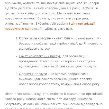
музиканти, артисти та інші послуг збільшують свої гонорари
від 30% до 100% (в саму новорічну ніч в 2 рази). ArtMuz і в
цьому питанні підходить творчо. Ми знайшли варіанти
новорічних знижок і бонусів, знову ж таки за рахунок
оптимізації послуг. Виберіть свій варіант і
ціну організації
новорічного свята
який підійдуть саме вам.
Організація новорічних свят Київ
–
повний пакет
. Ми
беремо на себе всі ваші турботи від А до Я і повністю
відповідаємо за все.
Пакет комплексних послуг
, для організації і
проведення Нового року і новорічних свят де ми
відповідаємо тільки за обрані вами деякі послуги.
Одиничні послуги
– це окремо вибрані вами
виконавці для вашого організаційного проекту
новорічного корпоративу, вечірки або Нового року.
Щодо двох останніх пунктів, хотілося б сказати, що організація
Нового року, новорічного свята, з точки зору кінцевого
результату, лежить на Ваших плечах. Ми несемо відповідально