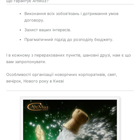
Що гарантує ArtMuz?
Виконання всіх зобов’язань і дотримання умов
договору.
Захист ваших інтересів.
Прагматичний підхід до розподілу бюджету.
І в кожному з перерахованих пунктів, шановні друзі, нам є що
вам запропонувати.
Особливості організації новорічних корпоративів, свят,
вечірок, Нового року в Києві