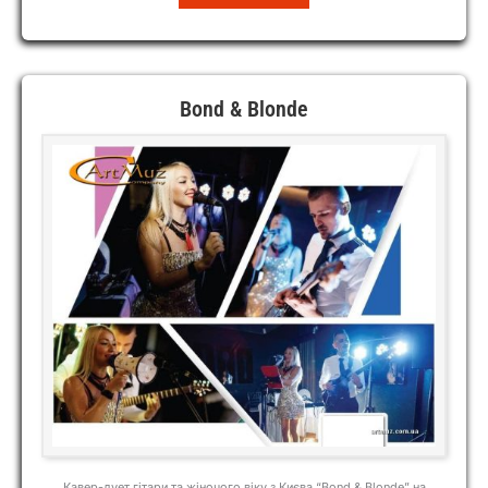
BAND
RADIO
BOY
Bond & Blonde
Кавер-дует гітари та жіночого віку з Києва “Bond & Blonde” на