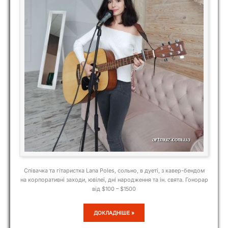
Співачка та гітаристка Lana Poles, сольно, в дуеті, з кавер-бендом
на корпоративні заходи, ювілеї, дні народження та ін. свята. Гонорар
від $100 – $1500
LANA
ДОКЛАДНІШЕ »
POLES