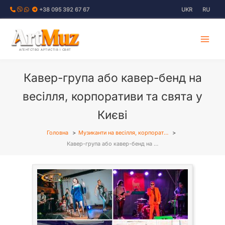
Перейти
+38 095 392 67 67
UKR
RU
до
вмісту
АГЕНТСТВО АРТИСТІВ І СВЯТ
Кавер-група або кавер-бенд на
весілля, корпоративи та свята у
Києві
Головна
Музиканти на весілля, корпорат…
Кавер-група або кавер-бенд на …