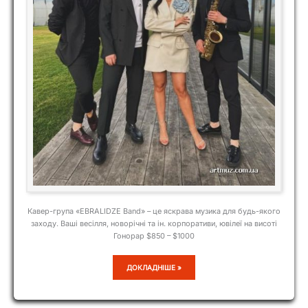
Кавер-група «EBRALIDZE Band» – це яскрава музика для будь-якого
заходу. Ваші весілля, новорічні та ін. корпоративи, ювілеї на висоті
Гонорар $850 – $1000
EBRALIDZE
ДОКЛАДНІШЕ »
BAND