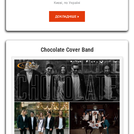
Києві, по Україні
MUSE
ДОКЛАДНІШЕ »
ON
Chocolate Cover Band