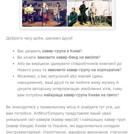
Доброго часу доби, шановні друзі!
Вас цікавить
кавер-група в Києві
?
Ви хочете
замовити кавер-бенд на весілля
?
Або ви вирішили здивувати співробітників компанії до
Нового року та
замовити кавер-групу на корпоратив
?
Можливо, у вас випускний або ювілей (день
народження), ваші друзі та ви любите живу музику й
цінуєте авторську інтерпретацію улюблених хітів, тому
вам потрібна
найкраща кавер-група Києва на свято
?
Ви знаходитеся у правильному місці й знайдете тут усе, що
вам потрібно. ArtMuz’Conpany представляє вашій увазі
унікальний світ каверів (кавер-версій) і найкращих кавер-груп
(кавер-бендів) Києва та України, які відрізняються складом
(інструментарієм), стилістикою, манерою виконання, статусом