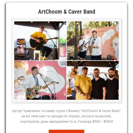
ArtChoom & Caver Band
Артур Чумаченко та кавер-група з Вінниці “ArtChoom & Caver Band”
на всі типи свят та заходів по Україні, послуги на весілля,
корпоратив, день народження та ін. Гонорар $500 – $1000