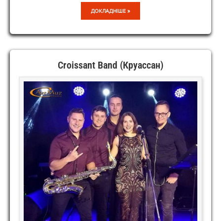
KASS
ДОКЛАДНІШЕ »
PROJECT
Croissant Band (Круассан)