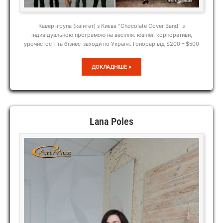
Кавер-група (квінтет) з Києва “Chocolate Cover Band” з
індивідуальною програмою на весілля. ювілеї, корпоративи,
урочистості та бізнес-заходи по Україні. Гонорар від $200 – $500
CHOCOLATE
ДОКЛАДНІШЕ »
COVER
BAND
Lana Poles