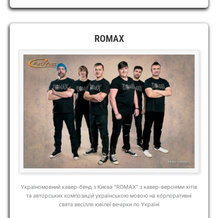
ROMAX
Україномовний кавер-бенд з Києва “ROMAX” з кавер-версіями хітів
та авторських композицій українською мовою на корпоративні
свята весілля ювілеї вечірки по Україні