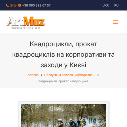
Перейти
+38 095 392 67 67
UKR
RU
до
вмісту
АГЕНТСТВО АРТИСТІВ І СВЯТ
Квадроцикли, прокат
квадроциклів на корпоративи та
заходи у Києві
Головна
Послуги на весілля, корпоратив…
Квадроцикли, прокат квадроцикл…