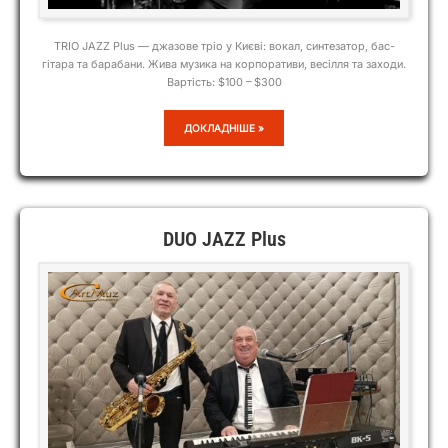
TRIO JAZZ Plus — джазове тріо у Києві: вокал, синтезатор, бас-
гітара та барабани. Жива музика на корпоративи, весілля та заходи.
Вартість: $100 – $300
TRIO
ДОКЛАДНІШЕ »
JAZZ
PLUS
DUO JAZZ Plus