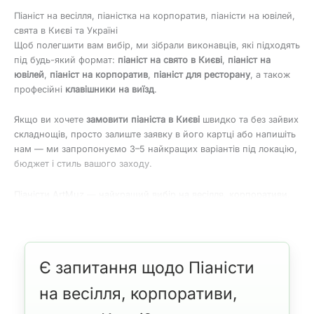
Піаніст на весілля, піаністка на корпоратив, піаністи на ювілей,
свята в Києві та Україні
Щоб полегшити вам вибір, ми зібрали виконавців, які підходять
під будь-який формат:
піаніст на свято в Києві
,
піаніст на
ювілей
,
піаніст на корпоратив
,
піаніст для ресторану
, а також
професійні
клавішники на виїзд
.
Якщо ви хочете
замовити піаніста в Києві
швидко та без зайвих
складнощів, просто залиште заявку в його картці або напишіть
нам — ми запропонуємо 3–5 найкращих варіантів під локацію,
бюджет і стиль вашого заходу.
Піаністи ArtMuz — найкращий вибір на весілля, корпоративи,
свята в Києві
Усі наші виконавці — досвідчені музиканти, які працюють
у різних форматах: від тапера в барі до концертного
артиста у філармонії.
Є запитання щодо Піаністи
Усі піаністи мають вищу музичну освіту, деякі активно
викладають у вищих і середніх навчальних закладах
на весілля, корпоративи,
Києва.
Частина виконавців має синтезатор і може виступати