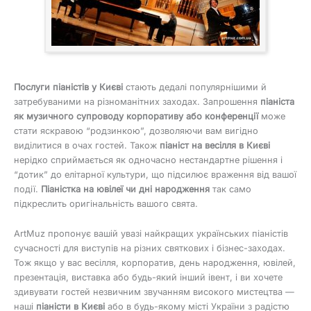
Послуги піаністів у Києві
стають дедалі популярнішими й
затребуваними на різноманітних заходах. Запрошення
піаніста
як музичного супроводу корпоративу або конференції
може
стати яскравою “родзинкою”, дозволяючи вам вигідно
виділитися в очах гостей. Також
піаніст на весілля в Києві
нерідко сприймається як одночасно нестандартне рішення і
“дотик” до елітарної культури, що підсилює враження від вашої
події.
Піаністка на ювілеї чи дні народження
так само
підкреслить оригінальність вашого свята.
ArtMuz пропонує вашій увазі найкращих українських піаністів
сучасності для виступів на різних святкових і бізнес-заходах.
Тож якщо у вас весілля, корпоратив, день народження, ювілей,
презентація, виставка або будь-який інший івент, і ви хочете
здивувати гостей незвичним звучанням високого мистецтва —
наші
піаністи в Києві
або в будь-якому місті України з радістю