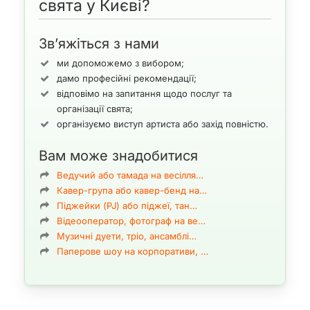
свята у Києві?
навіть там, де немає фортепіано. Це особливо популярно
на виїзних церемоніях весіль.
Зв’яжіться з нами
Репертуар максимально широкий, багато піаністів легко
імпровізують у потрібній музичній стилістиці та жанрі.
ми допоможемо з вибором;
дамо професійні рекомендації;
Різновиди фортепіано, піаніно, синтезаторів
відповімо на запитання щодо послуг та
організації свята;
“
Fortepiano
— це поєднання двох
організуємо виступ артиста або захід повністю.
італійських музичних термінів, що
Вам може знадобитися
визначають динаміку:
forte
— голосно,
piano
— тихо.”
Ведучий або тамада на весілля…
Кавер-група або кавер-бенд на…
Піджейки (PJ) або піджеї, тан…
Піаністами називають виконавців на
фортепіано
. На багатьох
Відеооператор, фотограф на ве…
інтернет-ресурсах, включно з
Вікіпедією
, фортепіано
Музичні дуети, тріо, ансамблі…
називають «струнним ударно-клавішним інструментом», що не
Паперове шоу на корпоративи, …
зовсім коректно. Насправді цим терміном позначають групу
інструментів і клас музичного навчання — за аналогією з
духовими, струнно-смичковими та народними інструментами.