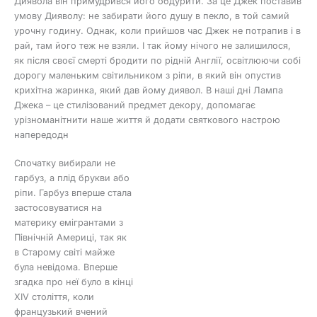
Диявола він примудрився його обдурити. За це Джек поставив
умову Дияволу: не забирати його душу в пекло, в той самий
урочну годину. Однак, коли прийшов час Джек не потрапив і в
рай, там його теж не взяли. І так йому нічого не залишилося,
як після своєї смерті бродити по рідній Англії, освітлюючи собі
дорогу маленьким світильником з ріпи, в який він опустив
крихітна жаринка, який дав йому диявол. В наші дні Лампа
Джека – це стилізований предмет декору, допомагає
урізноманітнити наше життя й додати святкового настрою
напередодн
Спочатку вибирали не
гарбуз, а плід брукви або
ріпи. Гарбуз вперше стала
застосовуватися на
материку емігрантами з
Північній Америці, так як
в Старому світі майже
була невідома. Вперше
згадка про неї було в кінці
XIV століття, коли
французький вчений