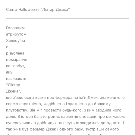
Свято Halloween і “Ліхтар Джека”
Головним
атрибутом
Хеллоуїна
є
різьблена
помаранче
ва гарбуз,
яку
називають
“Ліхтар
Джека”,
що з’явилося з казки про фермера на ім’я Джек, знаменитого
своєю спритністю, жадібністю і здатністю до бравому
плутовству. Він міг провести будь-кого, з ким зводила його
доля. В історії багато різних варіантів оповідей про це, часом
суперечливих в дрібницях, але суть їх зводиться до одного. І
так жив був фермер Джек і одного разу, зустрівши самого