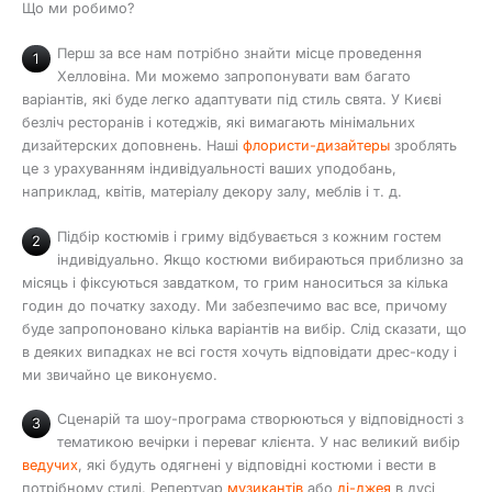
Що ми робимо?
Перш за все нам потрібно знайти місце проведення
1
Хелловіна. Ми можемо запропонувати вам багато
варіантів, які буде легко адаптувати під стиль свята. У Києві
безліч ресторанів і котеджів, які вимагають мінімальних
дизайтерских доповнень. Наші
флористи-дизайтеры
зроблять
це з урахуванням індивідуальності ваших уподобань,
наприклад, квітів, матеріалу декору залу, меблів і т. д.
Підбір костюмів і гриму відбувається з кожним гостем
2
індивідуально. Якщо костюми вибираються приблизно за
місяць і фіксуються завдатком, то грим наноситься за кілька
годин до початку заходу. Ми забезпечимо вас все, причому
буде запропоновано кілька варіантів на вибір. Слід сказати, що
в деяких випадках не всі гостя хочуть відповідати дрес-коду і
ми звичайно це виконуємо.
Сценарій та шоу-програма створюються у відповідності з
3
тематикою вечірки і переваг клієнта. У нас великий вибір
ведучих
, які будуть одягнені у відповідні костюми і вести в
потрібному стилі. Репертуар
музикантів
або
ді-джея
в дусі