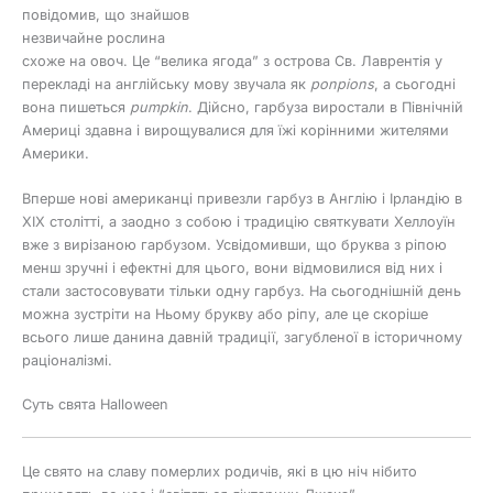
повідомив, що знайшов
незвичайне рослина
схоже на овоч. Це “велика ягода” з острова Св. Лаврентія у
перекладі на англійську мову звучала як
ponpions
, а сьогодні
вона пишеться
pumpkin
. Дійсно, гарбуза виростали в Північній
Америці здавна і вирощувалися для їжі корінними жителями
Америки.
Вперше нові американці привезли гарбуз в Англію і Ірландію в
XIX столітті, а заодно з собою і традицію святкувати Хеллоуїн
вже з вирізаною гарбузом. Усвідомивши, що бруква з ріпою
менш зручні і ефектні для цього, вони відмовилися від них і
стали застосовувати тільки одну гарбуз. На сьогоднішній день
можна зустріти на Ньому брукву або ріпу, але це скоріше
всього лише данина давній традиції, загубленої в історичному
раціоналізмі.
Суть свята Halloween
Це свято на славу померлих родичів, які в цю ніч нібито