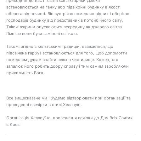
приходять до нас і “світяться ліхтарики Джека”
встановлюється на ґанку або підвіконні будинку в якості
оберега від нечисті. Він зустрічає померлих рідних і оберігає
господарів будинку від представників потойбічного світу.
Тліючі жарини опускаються всередину як джерело світла.
Пізніше вони були замінені свічкою.
Також, згідно з кельтським традицій, вважається, що
підсвічена гарбуз встановлюється для того, щоб допомогти
померлим душам знайти шлях в чистилище. Кожен, хто
запалює його робить добру справу і тим самим заробляючи
прихильність Бога.
Все вищесказане ми і будемо відтворювати при організації та
проведенні ввечірки в стилі Хеллоуїн.
Організація Хеллоуїна, проведення вечірки до Дня Всіх Святих
в Києві