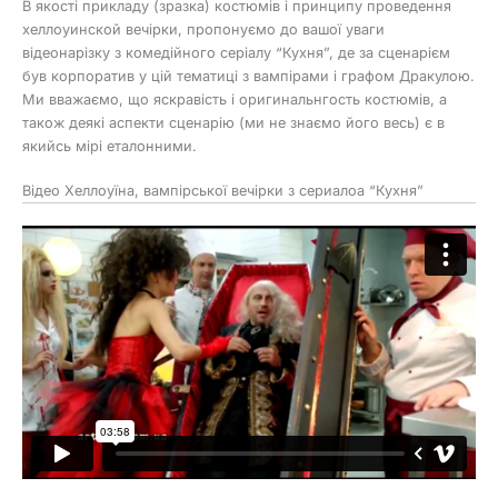
В якості прикладу (зразка) костюмів і принципу проведення
хеллоуинской вечірки, пропонуємо до вашої уваги
відеонарізку з комедійного серіалу “Кухня”, де за сценарієм
був корпоратив у цій тематиці з вампірами і графом Дракулою.
Ми вважаємо, що яскравість і оригинальнгость костюмів, а
також деякі аспекти сценарію (ми не знаємо його весь) є в
якийсь мірі еталонними.
Відео Хеллоуїна, вампірської вечірки з сериалоа “Кухня”