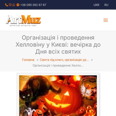
Перейти
+38 095 392 67 67
UKR
RU
до
вмісту
АГЕНТСТВО АРТИСТІВ І СВЯТ
Організація і проведення
Хелловіну у Києві: вечірка до
Дня всіх святих
Головна
Свята під ключ, організація ур…
Організація і проведення Хелло…