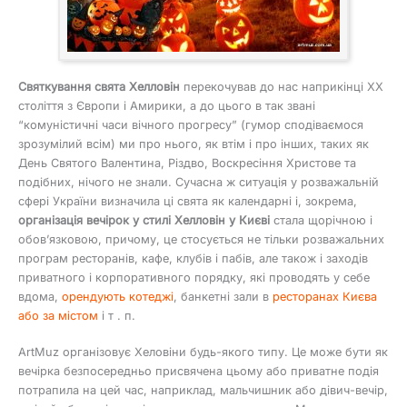
Святкування свята Хелловін
перекочував до нас наприкінці ХХ
століття з Європи і Амирики, а до цього в так звані
“комуністичні часи вічного прогресу” (гумор сподіваємося
зрозумілий всім) ми про нього, як втім і про інших, таких як
День Святого Валентина, Різдво, Воскресіння Христове та
подібних, нічого не знали. Сучасна ж ситуація у розважальній
сфері України визначила ці свята як календарні і, зокрема,
організація вечірок у стилі Хелловін у Києві
стала щорічною і
обов’язковою, причому, це стосується не тільки розважальних
програм ресторанів, кафе, клубів і пабів, але також і заходів
приватного і корпоративного порядку, які проводять у себе
вдома,
орендують котеджі
, банкетні зали в
ресторанах Києва
або за містом
і т . п.
ArtMuz організовує Хеловіни будь-якого типу. Це може бути як
вечірка безпосередньо присвячена цьому або приватне подія
потрапила на цей час, наприклад, мальчишник або дівич-вечір,