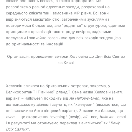
ювілей або навіть весілля, а також корпоратив. Ми
розробляємо разнобюджетные заходи, розраховані на
середнього клієнта так і замовника VIP-рівня. Всі вони
відрізняються масштабністю, затраченими зусиллями і
повторимося бюджетом, але “роднятся” структурою, єдиними
принципами організації такого роду вечірок, задіяними
послугами і звичайно загальною для всіх заходів тенденцією
до оригінальності та інновацій.
Організація, проведення вечірки Хелловіна до Дня Всіх Святих
св Києві
Хелловін з’явився на британських островах, зокрема, у
Великобританії і Північної Ірландії. Сама назва Хелловін (англ.
варіанті – Halloween походить від
All Hallows-Even
, яке на
шотландському діалекті звучить, як “хэллувин” (вважається, що
це і визначило його кінцевий варіант). З назви ми бачимо, що
even
— це скорочення “evening” (вечір),
all
– все,
hallows
– святі
і в результаті ми отримуємо переклад з англійської як “
Вечір
Всіх Святих
“.