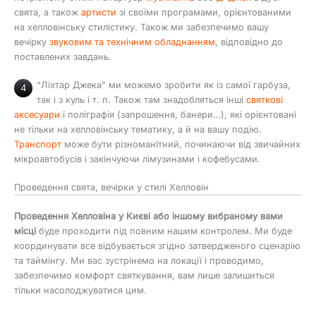
свята, а також
артисти
зі своїми програмами, орієнтованими
на хелловінську стилістику. Також ми забезпечимо вашу
вечірку
звуковим та технічним обладнанням
, відповідно до
поставлених завдань.
“Ліхтар Джека” ми можемо зробити як із самої гарбуза,
4
так і з куль і т. п. Також там знадобляться інші
святкові
аксесуари
і поліграфія (запрошення, банери…), які орієнтовані
не тільки на хелловінську тематику, а й на вашу подію.
Транспорт
може бути різноманітний, починаючи від звичайних
мікроавтобусів і закінчуючи лімузинами і кофебусами.
Проведення свята, вечірки у стилі Хелловін
Проведення Хелловіна у Києві або іншому вибраному вами
місці
буде проходити під повним нашим контролем. Ми буде
координувати все відбувається згідно затвердженого сценарію
та таймінгу. Ми вас зустрінемо на локації і проводимо,
забезпечимо комфорт святкування, вам лише залишиться
тільки насолоджуватися цим.