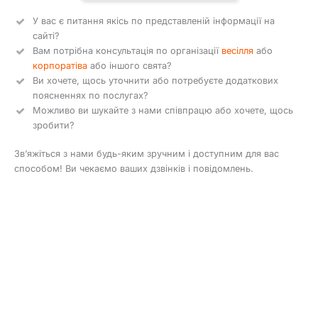
У вас є питання якісь по представленій інформації на
сайті?
Вам потрібна консультація по організації
весілля
або
корпоратіва
або іншого свята?
Ви хочете, щось уточнити або потребуєте додаткових
поясненнях по послугах?
Можливо ви шукайте з нами співпрацю або хочете, щось
зробити?
Зв’яжіться з нами будь-яким зручним і доступним для вас
способом! Ви чекаємо ваших дзвінків і повідомлень.
Передзвоніть мені
Задати питання
Допомогти з вибором