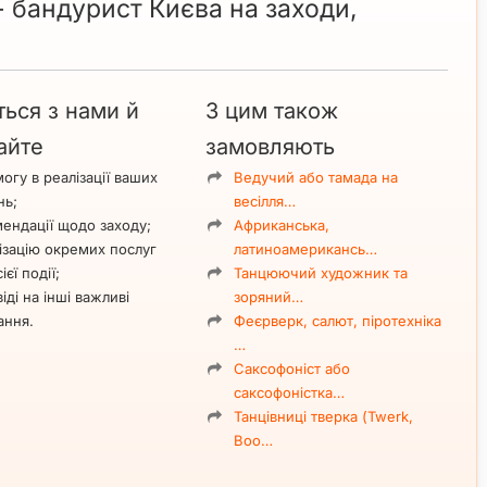
 бандурист Києва на заходи,
ться з нами й
З цим також
айте
замовляють
огу в реалізації ваших
Ведучий або тамада на
нь;
весілля…
ендації щодо заходу;
Африканська,
ізацію окремих послуг
латиноамерикансь…
ієї події;
Танцюючий художник та
іді на інші важливі
зоряний…
ання.
Феєрверк, салют, піротехніка
…
Саксофоніст або
саксофоністка…
Танцівниці тверка (Twerk,
Boo…