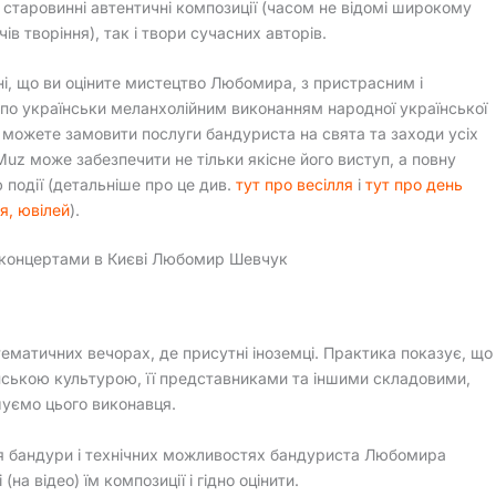
 старовинні автентичні композиції (часом не відомі широкому
ів творіння), так і твори сучасних авторів.
і, що ви оціните мистецтво Любомира, з пристрасним і
по українськи меланхолійним виконанням народної української
 можете замовити послуги бандуриста на свята та заходи усіх
tMuz може забезпечити не тільки якісне його виступ, а повну
ю події (детальніше про це див.
тут про весілля
і
тут про день
я, ювілей
).
 концертами в Києві Любомир Шевчук
матичних вечорах, де присутні іноземці. Практика показує, що
аїнською культурою, її представниками та іншими складовими,
уємо цього виконавця.
я бандури і технічних можливостях бандуриста Любомира
 відео) їм композиції і гідно оцінити.