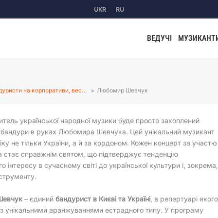
UKR
RU
ВЕДУЧІ
МУЗИКАНТ
дуристи на корпоративи, вес…
Любомир Шевчук
тель української народної музики буде просто захоплений
 бандури в руках Любомира Шевчука. Цей унікальний музикант
іку не тільки України, а й за кордоном. Кожен концерт за участю
 стає справжнім святом, що підтверджує тенденцію
о інтересу в сучасному світі до української культури і, зокрема
нструменту.
Шевчук
– єдиний
бандурист в Києві та Україні
, в репертуарі яког
 з унікальними аранжуваннями естрадного типу. У програму