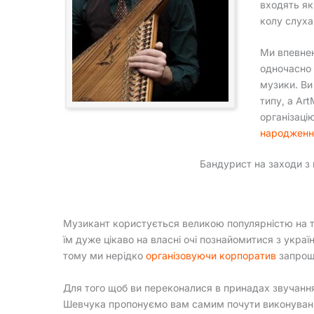
входять як
колу слухач
Ми впевнен
одночасно 
музики. Ви
типу, а Ar
організаці
народженн
Бандурист на заходи з
Музикант користується великою популярністю на те
їм дуже цікаво на власні очі познайомитися з укр
тому ми нерідко
організовуючи корпоратив
запрош
Для того щоб ви переконалися в принадах звучанн
Шевчука пропонуємо вам самим почути виконувані (на