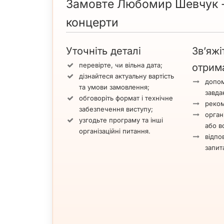
Замовте Любомир Шевчук -
концерти
Уточніть деталі
Зв’яжі
перевірте, чи вільна дата;
отрим
дізнайтеся актуальну вартість
допом
та умови замовлення;
завда
обговоріть формат і технічне
реком
забезпечення виступу;
орган
узгодьте програму та інші
або вс
організаційні питання.
відпов
запит