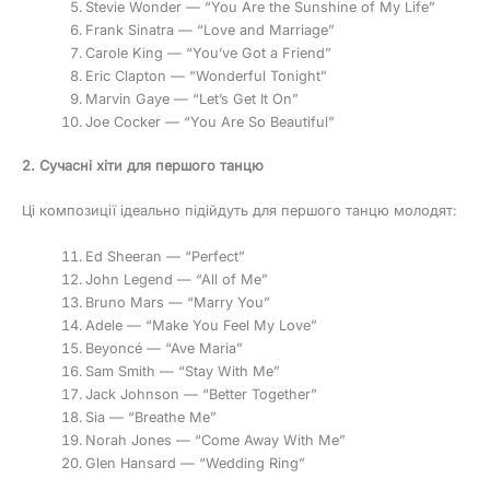
Stevie Wonder — “You Are the Sunshine of My Life”
Frank Sinatra — “Love and Marriage”
Carole King — “You’ve Got a Friend”
Eric Clapton — “Wonderful Tonight”
Marvin Gaye — “Let’s Get It On”
Joe Cocker — “You Are So Beautiful”
2. Сучасні хіти для першого танцю
Ці композиції ідеально підійдуть для першого танцю молодят:
Ed Sheeran — “Perfect”
John Legend — “All of Me”
Bruno Mars — “Marry You”
Adele — “Make You Feel My Love”
Beyoncé — “Ave Maria”
Sam Smith — “Stay With Me”
Jack Johnson — “Better Together”
Sia — “Breathe Me”
Norah Jones — “Come Away With Me”
Glen Hansard — “Wedding Ring”