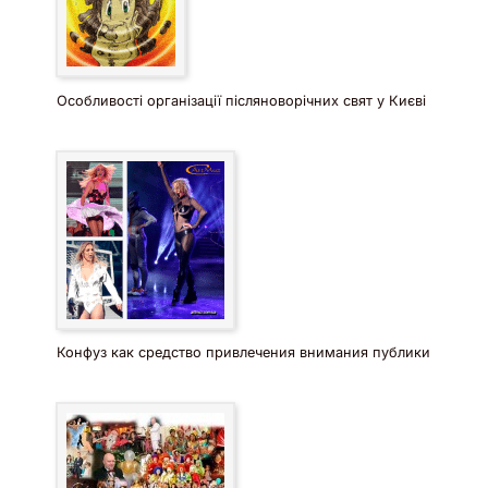
Особливості організації післяноворічних свят у Києві
Конфуз как средство привлечения внимания публики