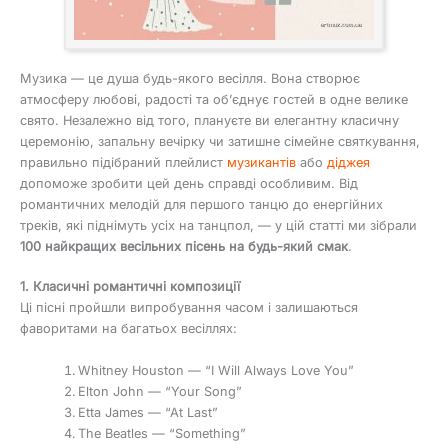
Музика — це душа будь-якого весілля. Вона створює
атмосферу любові, радості та об’єднує гостей в одне велике
свято. Незалежно від того, плануєте ви елегантну класичну
церемонію, запальну вечірку чи затишне сімейне святкування,
правильно підібраний плейлист
музикантів
або
діджея
допоможе зробити цей день справді особливим. Від
романтичних мелодій для першого танцю до енергійних
треків, які піднімуть усіх на танцпол, — у цій статті ми зібрали
100 найкращих весільних пісень на будь-який смак
.
1. Класичні романтичні композиції
Ці пісні пройшли випробування часом і залишаються
фаворитами на багатьох весіллях:
Whitney Houston — “I Will Always Love You”
Elton John — “Your Song”
Etta James — “At Last”
The Beatles — “Something”