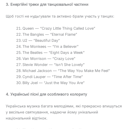
3. Енергійні треки для танцювальної частини
Щоб гості не нудьгували та активно брали участь у танцях:
Queen — “Crazy Little Thing Called Love”
The Bangles — “Eternal Flame”
U2 — “Beautiful Day”
The Monkees — “I’m a Believer”
The Beatles — “Eight Days a Week”
Van Morrison — “Crazy Love”
Stevie Wonder — “Isn’t She Lovely”
Michael Jackson — “The Way You Make Me Feel”
Cyndi Lauper — “Time After Time”
Billy Joel — “Just the Way You Are”
4. Українські пісні для особливого колориту
Українська музика багата мелодіями, які прекрасно впишуться
у весільне святкування, надаючи йому унікальний
національний відтінок.