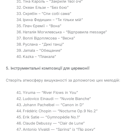
Тіна Кароль – “Закрили твої очі”
Океан Ельзи – “Без бою”
Скрябін – “Спи собі сама”
Ірина Федишин – “Ти тільки мій”
Плач Єремії – “Вона”
Наталія Могилевська – “Відправила message”
Воплі Відоплясова – “Весна”
Руслана – “Дикі танці”
Jamala – “Обещание”
Kazka – “Плакала”
5. Інструментальні композиції для церемонії
Створіть атмосферу вишуканості за допомогою цих мелодій:
Yiruma — “River Flows in You”
Ludovico Einaudi — “Nuvole Bianche”
Johann Pachelbel — “Canon in D”
Frédéric Chopin — “Nocturne Op.9 No.2”
Erik Satie — “Gymnopédie No.1”
Claude Debussy — “Clair de Lune”
Antonio Vivaldi — “Spring” із “Пір року”