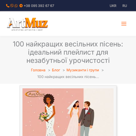
Перейти
+38 095 392 67 67
UKR
RU
до
вмісту
АГЕНТСТВО АРТИСТІВ І СВЯТ
100 найкращих весільних пісень:
ідеальний плейлист для
незабутньої урочистості
Головна
Блог
Музиканти і групи
100 найкращих весільних пісень…