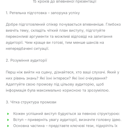
15 кроків до впевненої презентації
1. Ретельна підготовка – запорука успіху
Добре підготовлений спікер почувається впевненіше. Глибоко
вивчіть тему, складіть чіткий план виступу, підготуйте
переконливі аргументи та можливі відповіді на запитання
аудиторії. Чим краще ви готові, тим менше шансів на
непередбачені ситуації.
2. Розуміння аудиторії
Перш ніж вийти на сцену, дізнайтеся, хто ваші слухачі. Який у
них рівень знань? Які їхні інтереси? Які їхні очікування?
Адаптуйте свою промову під цільову аудиторію, щоб
інформація була максимально корисною та зрозумілою.
3. Чітка структура промови
Кожен успішний виступ будується за певною структурою:
Вступ – приверніть увагу аудиторії, визначте головну ідею.
Основна частина – представте ключові тези, підкріпіть їх