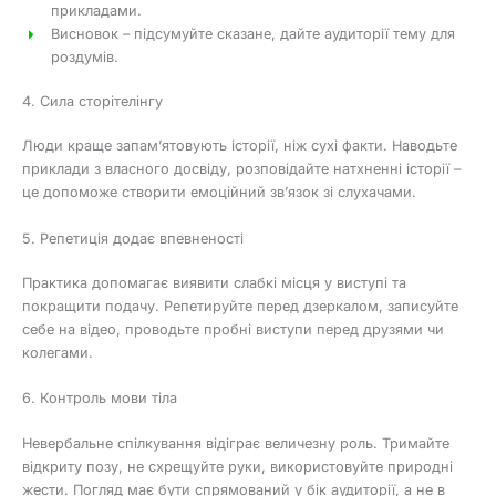
прикладами.
Висновок – підсумуйте сказане, дайте аудиторії тему для
роздумів.
4. Сила сторітелінгу
Люди краще запам’ятовують історії, ніж сухі факти. Наводьте
приклади з власного досвіду, розповідайте натхненні історії –
це допоможе створити емоційний зв’язок зі слухачами.
5. Репетиція додає впевненості
Практика допомагає виявити слабкі місця у виступі та
покращити подачу. Репетируйте перед дзеркалом, записуйте
себе на відео, проводьте пробні виступи перед друзями чи
колегами.
6. Контроль мови тіла
Невербальне спілкування відіграє величезну роль. Тримайте
відкриту позу, не схрещуйте руки, використовуйте природні
жести. Погляд має бути спрямований у бік аудиторії, а не в