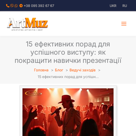
Перейти
+38 095 392 67 67
UKR
RU
до
вмісту
АГЕНТСТВО АРТИСТІВ І СВЯТ
15 ефективних порад для
успішного виступу: як
покращити навички презентації
Головна
Блог
Ведучі заходів
15 ефективних порад для успішн…