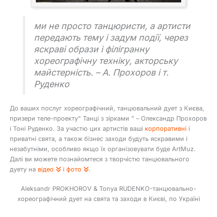
ми не просто танцюристи, а артисти
передають тему і задум події, через
яскраві образи і філігранну
хореографічну техніку, акторську
майстерність. – А. Прохоров і т.
Руденко
До ваших послуг хореографічний, танцювальний дует з Києва,
призери теле-проекту” Танці з зірками ” – Олександр Прохоров
і Тоні Руденко. За участю цих артистів ваші
корпоративні
і
приватні свята, а також бізнес заходи будуть яскравими і
незабутніми, особливо якщо їх організовувати буде ArtMuz.
Далі ви можете познайомтеся з творчістю танцювального
дуету на
відео
і
фото
.
Aleksandr PROKHOROV & Tonya RUDENKO-танцювально-
хореографічний дует на свята та заходи в Києві, по Україні