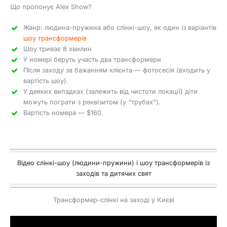
Що пропонує Alex Show?
Жанр: людина-пружина або слінкі-шоу, як один із варіантів
шоу трансформерів
Шоу триває 8 хвилин
У номері беруть участь два трансформери
Після заходу за бажанням клієнта — фотосесія (входить у
вартість шоу).
У деяких випадках (залежить від чистоти локації) діти
можуть пограти з реквізитом (у “трубах”).
Вартість номера — $160.
Відео слінкі-шоу (людини-пружини) і шоу трансформерів із
заходів та дитячих свят
Трансформер-слінкі на заході у Києві