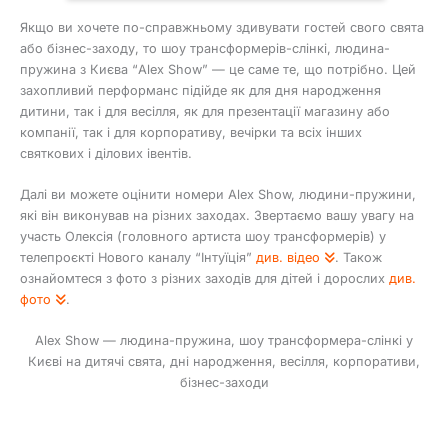
Якщо ви хочете по-справжньому здивувати гостей свого свята
або бізнес-заходу, то шоу трансформерів-слінкі, людина-
пружина з Києва “Alex Show” — це саме те, що потрібно. Цей
захопливий перформанс підійде як для дня народження
дитини, так і для весілля, як для презентації магазину або
компанії, так і для корпоративу, вечірки та всіх інших
святкових і ділових івентів.
Далі ви можете оцінити номери Alex Show, людини-пружини,
які він виконував на різних заходах. Звертаємо вашу увагу на
участь Олексія (головного артиста шоу трансформерів) у
телепроєкті Нового каналу “Інтуїція”
див. відео
. Також
ознайомтеся з фото з різних заходів для дітей і дорослих
див.
фото
.
Alex Show — людина-пружина, шоу трансформера-слінкі у
Києві на дитячі свята, дні народження, весілля, корпоративи,
бізнес-заходи