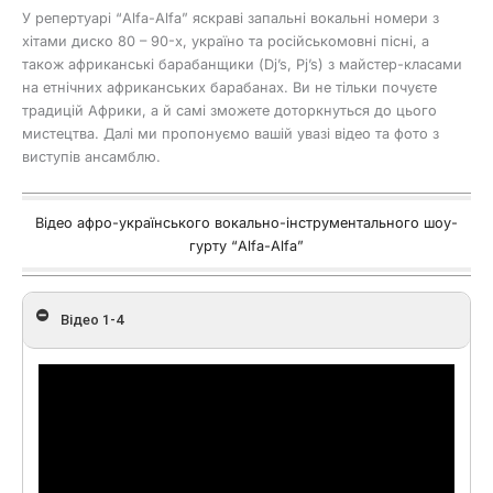
У репертуарі “Alfa-Alfa” яскраві запальні вокальні номери з
хітами диско 80 – 90-х, україно та російськомовні пісні, а
також африканські барабанщики (Dj’s, Pj’s) з майстер-класами
на етнічних африканських барабанах. Ви не тільки почуєте
традицій Африки, а й самі зможете доторкнуться до цього
мистецтва. Далі ми пропонуємо вашій увазі відео та фото з
виступів ансамблю.
Відео афро-українського вокально-інструментального шоу-
гурту “Alfa-Alfa”
Відео 1-4