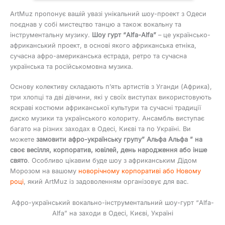
ArtMuz пропонує вашій увазі унікальний шоу-проект з Одеси
поєднав у собі мистецтво танцю а також вокальну та
інструментальну музику.
Шоу гурт “Alfa-Alfa”
– це українсько-
африканський проект, в основі якого африканська етніка,
сучасна афро-американська естрада, ретро та сучасна
українська та російськомовна музика.
Основу колективу складають п’ять артистів з Уганди (Африка),
три хлопці та дві дівчини, які у своїх виступах використовують
яскраві костюми африканської культури та сучасні традиції
диско музики та українського колориту. Ансамбль виступає
багато на різних заходах в Одесі, Києві та по Україні. Ви
можете
замовити афро-українську групу” Альфа Альфа ” на
своє весілля, корпоратив, ювілей, день народження або інше
свято
. Особливо цікавим буде шоу з африканським Дідом
Морозом на вашому
новорічному корпоративі або Новому
році
, який ArtMuz із задоволенням організовує для вас.
Афро-український вокально-інструментальний шоу-гурт “Alfa-
Alfa” на заходи в Одесі, Києві, Україні