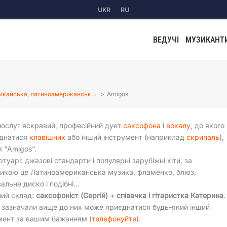
UKR
RU
ВЕДУЧІ
МУЗИКАНТ
иканська, латиноамериканськ…
Amigos
ослуг яскравий, професійний дует
саксофона
і
вокалу
, до якого
днатися
клавішник
або інший інструмент (наприклад
скрипаль
),
 “Amigos”.
туарі: джазові стандарти і популярні зарубіжні хіти, за
тикою це Латиноамериканська музика, фламенко, блюз,
альне диско і подібні…
ий склад:
саксофоніст (Сергій)
+
співачка і гітаристка Катерина
.
 зазначали вище до них може приєднатися будь-який інший
мент за вашим бажанням (
телефонуйте
).