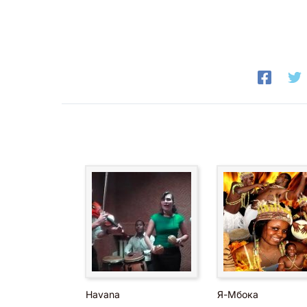
Havana
Я-Мбока