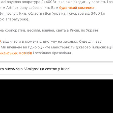
налі звукова апаратура 2х400Вт, яка вже входить у вартість і за
ям Artmuz’pany забезпечить Вам
будь-який комплект
.
ія послуг: Київ, область і Вся Україна. Гонорара від $400 (зі
ою апаратурою).
а корпоратив, весілля, ювілей, свята в Києві, по Україні
, відзнятого в момент їх виступу на заходах, буде для вас
 впевнені ви гідно оціните майстерність джазової імпровізації
иканських мотивів
і особливо бразиліани.
го ансамблю “Amigos” на святах у Києві