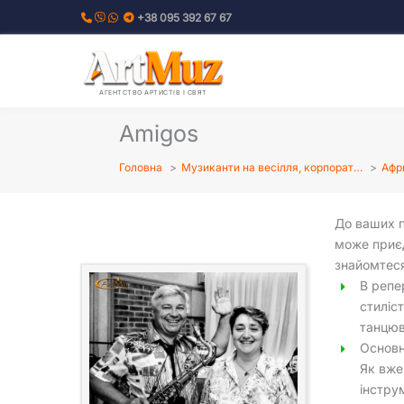
Перейти
+38 095 392 67 67
до
вмісту
АГЕНТСТВО АРТИСТІВ І СВЯТ
Amigos
Головна
Музиканти на весілля, корпорат…
Афр
До ваших п
може приє
знайомтеся
В репер
стиліс
танцюв
Основн
Як вже
інстру