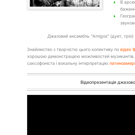
В арсе
бажанн
Географ
звуков
Джазовий ансамбль “Amigos” (дует, тріо) н
Знайомство з творчістю цього колективу по
відео
хорошою демонстрацією можливостей музикантів. Ми
саксофоніста і вокальну інтерпретацію
латиноамер
Відеопрезентація джазово