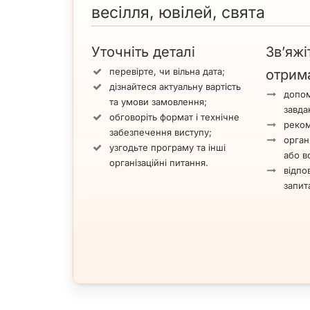
весілля, ювілей, свята
Уточніть деталі
Зв’яжі
перевірте, чи вільна дата;
отрим
дізнайтеся актуальну вартість
допом
та умови замовлення;
завда
обговоріть формат і технічне
реком
забезпечення виступу;
орган
узгодьте програму та інші
або вс
організаційні питання.
відпов
запит