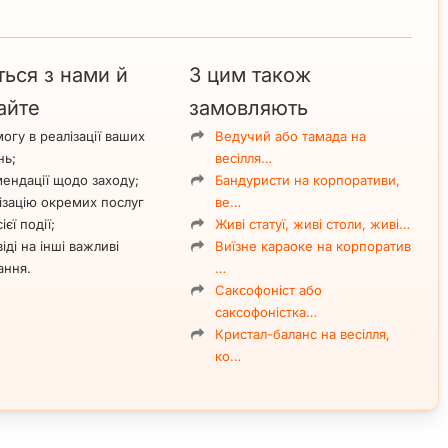
ться з нами й
З цим також
айте
замовляють
огу в реалізації ваших
Ведучий або тамада на
нь;
весілля…
ендації щодо заходу;
Бандуристи на корпоративи,
ізацію окремих послуг
ве…
ієї події;
Живі статуї, живі столи, живі…
іді на інші важливі
Виїзне караоке на корпоратив
ання.
…
Саксофоніст або
саксофоністка…
Кристал-баланс на весілля,
ко…