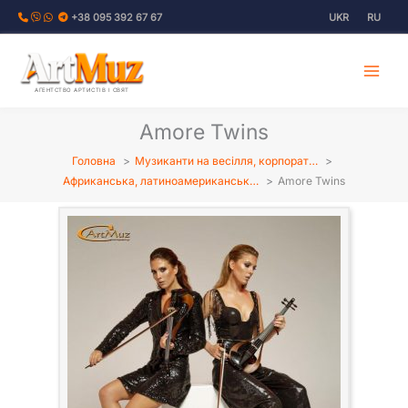
Перейти
+38 095 392 67 67
UKR
RU
до
вмісту
АГЕНТСТВО АРТИСТІВ І СВЯТ
Amore Twins
Головна
Музиканти на весілля, корпорат…
Африканська, латиноамериканськ…
Amore Twins