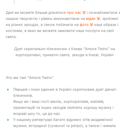
Далі ви можете більше дізнатися
про нас
і познайомитися з
нашою творчістю і рівень виконавством на
відео
, зроблені
на різних заходах, а також побачити на
фото
наші образи і
костюми, в яких ви можете замовити наші послуги на свої
свята.
Дует скрипальок-близнючок з Києва “Amore Twins” на
корпоративні, приватні свята, заходи в Києві, Україні
Хто ми такі “Amore Twins”
Перший і поки єдиний в Україні скрипковий дует дівчат-
близнюків.
Якщо ви і ваші гості весіль, корпоративів, ювілеїв,
презентацій та інших заходів люблять хорошу музику і
яскраві шоу то, це до нас.
У нашому репертуарі багато відомих хітів академічної
музики, естрадної (сучасної та ретро), а також і чимало