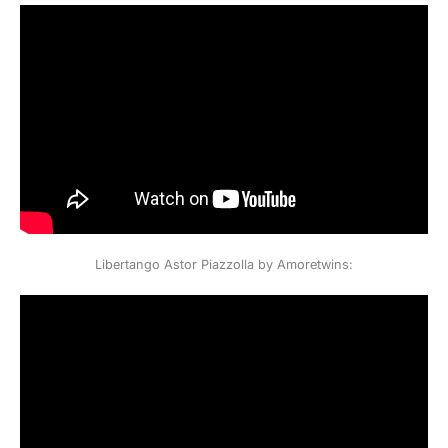
Libertango Astor Piazzolla by Amoretwins: