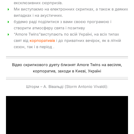
ексклюзивних сюрпризів.
Ми виступаємо на електронних скрипках, а також в деяких
випадках і на акустичних.
будемо раді поділитися з вами своєю програмою і
створити атмосферу свята і позитиву
“Amore Twins”виступають по всій Україні, на всіх типах
свят від
корпоративів
і до приватних вечірок, як в літній
сезон, так і в період
.
Відео скрипкового дуету близнят Amore Twins на весілля,
корпоратив, заходи в Києві, Україні
Шторм – А. Вівальді (Storm Antonio Vivaldi):