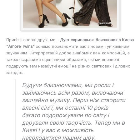
Привіт шановні друзі, ми –
Дует скрипальок-близнючок з Києва
“Amore Twins”
хочемо познайомити вас з новим і унікальним
звучанням і інтерпретацій добре знайомих вам композицій, а
також яскравими сценічними образами, які ми впевнені
подарують вам незабутні емоції на різних святкових і ділових
заходах.
Будучи близнючками, ми росли і
займаючись всім разом, включаючи
звичайно музику. Перш ніж створити
власні сім’ї, ми останні 10 років
багато подорожували по світу і
дарували свою творчість. Тепер ми в
Києві і у вас є можливість
насолодитися нашим шоу.