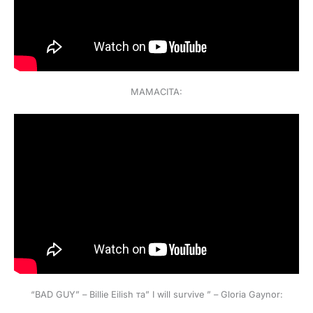
MAMACITA:
“BAD GUY” – Billie Eilish та” I will survive ” – Gloria Gaynor: