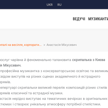
UKR
RU
ВЕДУЧІ
МУЗИКАНТ
ипалі на весілля, корпорати…
Анастасія Мікусевич
послуг чарівна й феноменально талановита
скрипалька з Києва
ія Мікусевич
.
 професійна музикантка з консерваторською освітою та велики
свідом виступів на різних сценах академічного й естрадного
прямів.
репертуарі скрипальки великий перелік композицій різних стилів 
прямів класичної та естрадної музики.
астасія нерідко виступає на тематичних вечірках в оригінальних
стюмах і створює унікальну атмосферу потрібної стилістики.