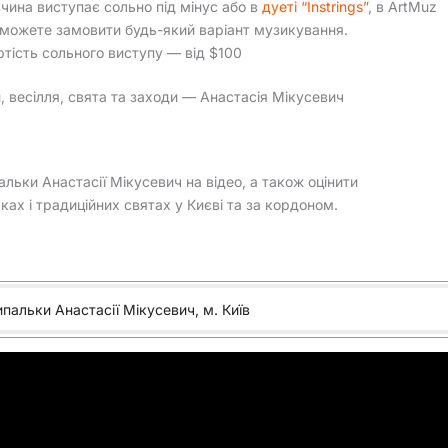
вчина виступає сольно під мінус або в
дуеті “Instrings”
, в ArtMuz
 можете замовити будь-який варіант музикування.
ртість сольного виступу — від $100
, весілля, свята та заходи — Анастасія Мікусевич
ьки Анастасії Мікусевич на відео, а також оцінити
рках і традиційних святах у Києві та за кордоном.
пальки Анастасії Мікусевич, м. Київ