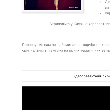
Ді
ви
Ва
Скрипалька у Києві на корпоративи
Пропонуємо вам познайомитися з творчістю скрипал
оригінальність її амплуа на різних тематичних вечі
Відеопрезентація скри