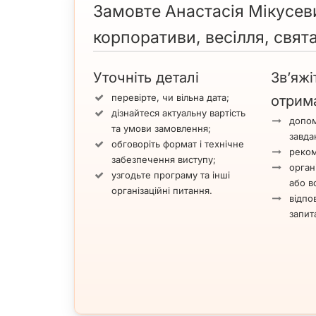
Замовте Анастасія Мікусев
корпоративи, весілля, свята
Уточніть деталі
Зв’яжі
перевірте, чи вільна дата;
отрим
дізнайтеся актуальну вартість
допом
та умови замовлення;
завда
обговоріть формат і технічне
реком
забезпечення виступу;
орган
узгодьте програму та інші
або вс
організаційні питання.
відпов
запит