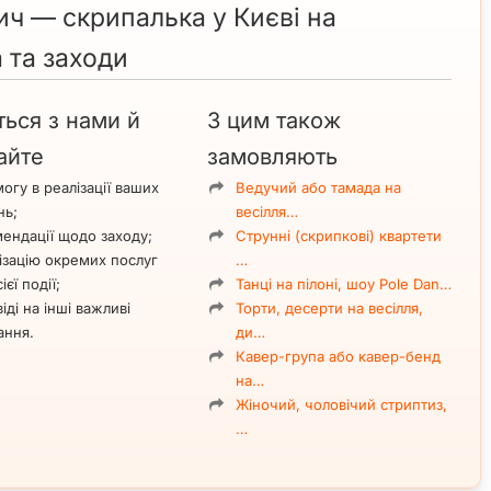
ич — скрипалька у Києві на
 та заходи
ться з нами й
З цим також
айте
замовляють
огу в реалізації ваших
Ведучий або тамада на
нь;
весілля…
ендації щодо заходу;
Струнні (скрипкові) квартети
ізацію окремих послуг
…
ієї події;
Танці на пілоні, шоу Pole Dan…
іді на інші важливі
Торти, десерти на весілля,
ання.
ди…
Кавер-група або кавер-бенд
на…
Жіночий, чоловічий стриптиз,
…