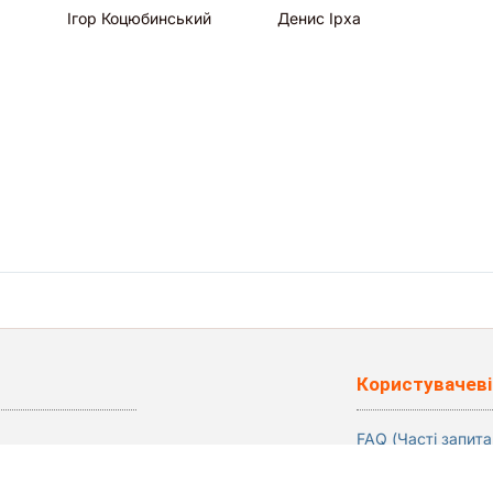
Ігор Коцюбинський
Денис Ірха
Користувачеві
FAQ (Часті запита
Відгуки
Блог