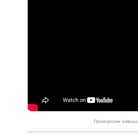
Проморолик київсько