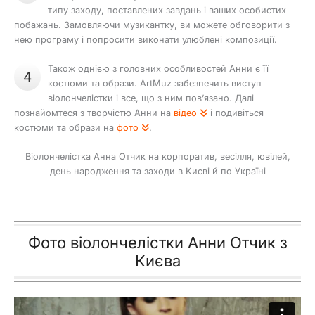
типу заходу, поставлених завдань і ваших особистих
побажань. Замовляючи музикантку, ви можете обговорити з
нею програму і попросити виконати улюблені композиції.
Також однією з головних особливостей Анни є її
4
костюми та образи. ArtMuz забезпечить виступ
віолончелістки і все, що з ним пов’язано. Далі
познайомтеся з творчістю Анни на
відео
і подивіться
костюми та образи на
фото
.
Віолончелістка Анна Отчик на корпоратив, весілля, ювілей,
день народження та заходи в Києві й по Україні
Фото віолончелістки Анни Отчик з
Києва