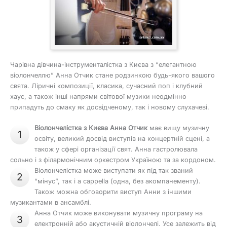
Чарівна дівчина-інструменталістка з Києва з “елегантною
віолончеллю” Анна Отчик стане родзинкою будь-якого вашого
свята. Ліричні композиції, класика, сучасний поп і клубний
хаус, а також інші напрями світової музики неодмінно
припадуть до смаку як досвідченому, так і новому слухачеві.
Віолончелістка з Києва Анна Отчик
має вищу музичну
1
освіту, великий досвід виступів на концертній сцені, а
також у сфері організації свят. Анна гастролювала
сольно і з філармонічним оркестром Україною та за кордоном.
Віолончелістка може виступати як під так званий
2
“мінус”, так і a cappella (одна, без акомпанементу).
Також можна обговорити виступ Анни з іншими
музикантами в ансамблі.
Анна Отчик може виконувати музичну програму на
3
електронній або акустичній віолончелі. Усе залежить від