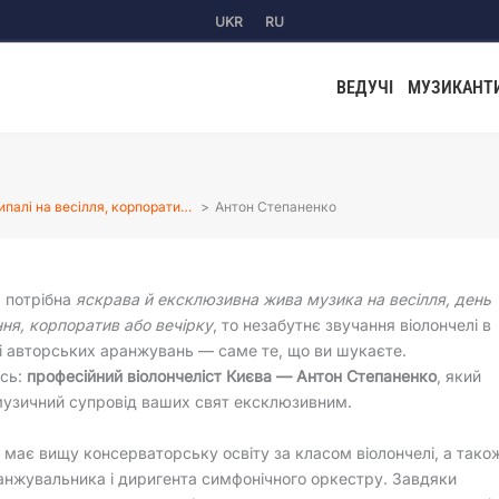
UKR
RU
ВЕДУЧІ
МУЗИКАНТ
ипалі на весілля, корпорати…
Антон Степаненко
 потрібна
яскрава й ексклюзивна жива музика на весілля, день
ня, корпоратив або вечірку
, то незабутнє звучання віолончелі в
і авторських аранжувань — саме те, що ви шукаєте.
сь:
професійний віолончеліст Києва — Антон Степаненко
, який
музичний супровід ваших свят ексклюзивним.
має вищу консерваторську освіту за класом віолончелі, а тако
ранжувальника і диригента симфонічного оркестру. Завдяки