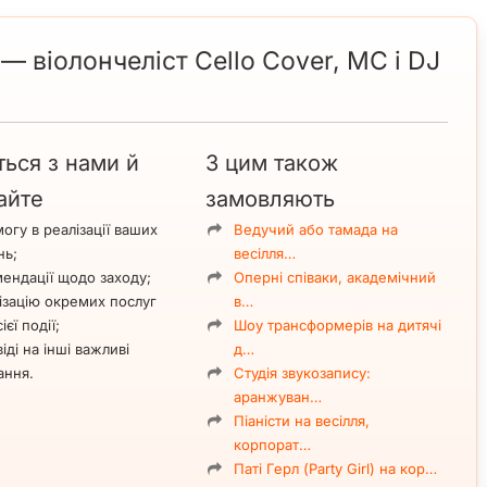
 віолончеліст Cello Cover, MC і DJ
ться з нами й
З цим також
айте
замовляють
огу в реалізації ваших
Ведучий або тамада на
нь;
весілля…
ендації щодо заходу;
Оперні співаки, академічний
ізацію окремих послуг
в…
ієї події;
Шоу трансформерів на дитячі
іді на інші важливі
д…
ання.
Студія звукозапису:
аранжуван…
Піаністи на весілля,
корпорат…
Паті Герл (Party Girl) на кор…