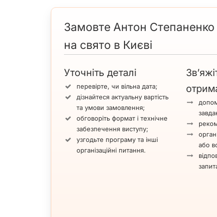
Замовте Антон Степаненко —
на свято в Києві
Уточніть деталі
Зв’яжі
перевірте, чи вільна дата;
отрим
дізнайтеся актуальну вартість
допом
та умови замовлення;
завда
обговоріть формат і технічне
реком
забезпечення виступу;
орган
узгодьте програму та інші
або вс
організаційні питання.
відпов
запит