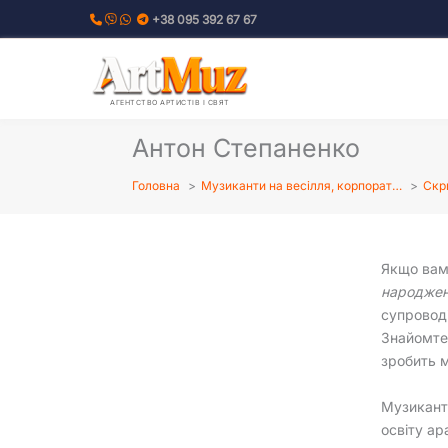
Перейти
+38 095 392 67 67
до
вмісту
АГЕНТСТВО АРТИСТІВ І СВЯТ
Антон Степаненко
Головна
Музиканти на весілля, корпорат…
Скр
Якщо вам
народжен
супровод
Знайомте
зробить 
Музикант 
освіту а