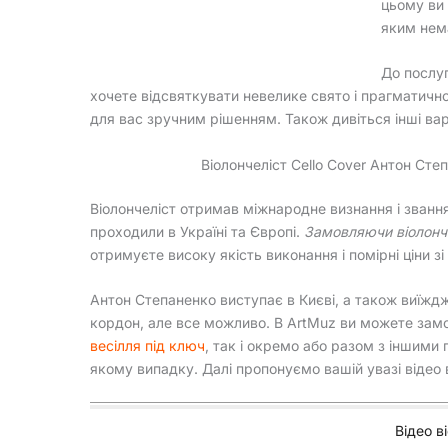
цьому ви
яким нема
До послу
хочете відсвяткувати невелике свято і прагматично 
для вас зручним рішенням. Також дивіться інші вар
Віолончеліст Cello Cover Антон Сте
Віолончеліст отримав міжнародне визнання і званн
проходили в Україні та Європі.
Замовляючи віолонче
отримуєте високу якість виконання і помірні ціни зі
Антон Степаненко виступає в Києві, а також виїждж
кордон, але все можливо. В ArtMuz ви можете замо
весілля під ключ
, так і окремо або разом з іншими
якому випадку. Далі пропонуємо вашій увазі відео 
Відео в