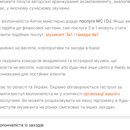
 можете почути авторські аранжування акомпанементу, аналогі
є, у якісному сучасному звучанні.
г віолончеліста Антон майстерно додає
послуги MC і DJ
. Якщо ви
підійти до фінансової частини, такі послуги 3 в 1 можуть стати
іанти подібних послуг:
музикант 3в1
і
тамада 4в1
.
паненко на весілля, корпоративи та заходи в Києві
я лауреата конкурсів академічної та естрадної музики, що
ліста на весілля, корпоратив або будь-яке інше свято в Києві
, в
 знижками для постійних клієнтів.
ає по області та Україні. Окремо обговорюються гастролі за
вити виступ віолончеліста як у контексті
організації вашого
 послугами. Ви можете розраховувати на нашу підтримку в будь-
виступів музиканта на різних святкових та інших заходах.
іолончеліста із заходів