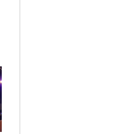
›››
Артисти танцювальних жанрів -
танцюристи на весілля і корпоративи
›››
Хто такий артист: значення, види
артистів та роль у шоу-програмі
›››
Зіркові весілля як джерело трендів
для сучасної event-індустрії
›››
Весілля Дуа Липи та новий тренд
на розкішні весільні сукні
›››
Зірки на маленьких сценах