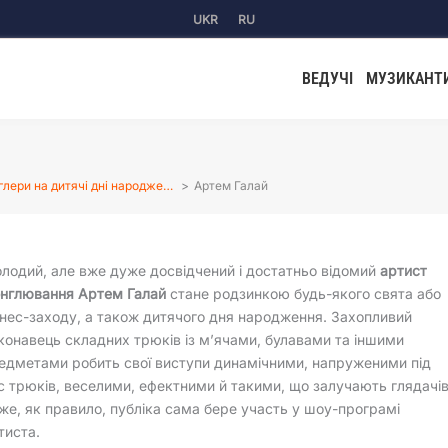
UKR
RU
ВЕДУЧІ
МУЗИКАНТ
лери на дитячі дні народже…
Артем Галай
лодий, але вже дуже досвідчений і достатньо відомий
артист
нглювання Артем Галай
стане родзинкою будь-якого свята або
знес-заходу, а також дитячого дня народження. Захопливий
конавець складних трюків із м’ячами, булавами та іншими
едметами робить свої виступи динамічними, напруженими під
с трюків, веселими, ефектними й такими, що залучають глядачів
же, як правило, публіка сама бере участь у шоу-програмі
тиста.