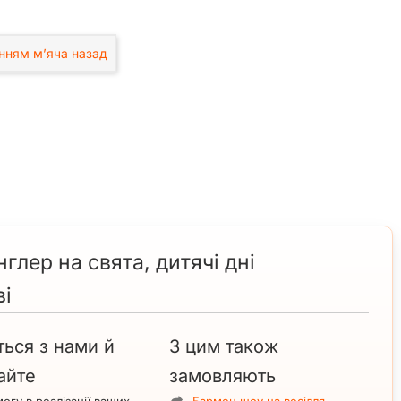
лер на свята, дитячі дні
ві
ться з нами й
З цим також
айте
замовляють