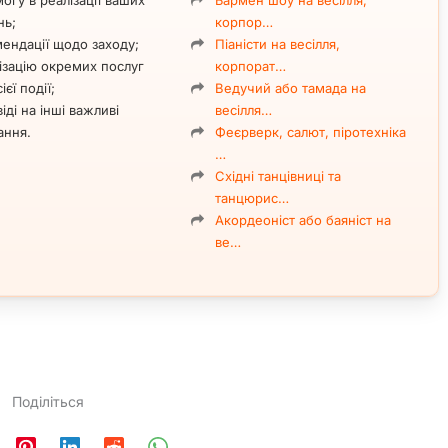
огу в реалізації ваших
Бармен шоу на весілля,
нь;
корпор…
ендації щодо заходу;
Піаністи на весілля,
ізацію окремих послуг
корпорат…
ієї події;
Ведучий або тамада на
іді на інші важливі
весілля…
ання.
Феєрверк, салют, піротехніка
…
Східні танцівниці та
танцюрис…
Акордеоніст або баяніст на
ве…
Поділіться