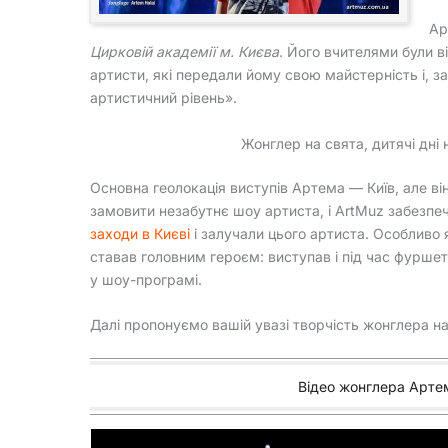
Ар
Цирковій академії м. Києва
. Його вчителями були в
артисти, які передали йому свою майстерність і, за 
артистичний рівень».
Жонглер на свята, дитячі дні
Основна геолокація виступів Артема — Київ, але ві
замовити незабутнє шоу артиста, і ArtMuz забезпе
заходи в Києві
і залучали цього артиста. Особливо 
ставав головним героєм: виступав і під час фуршет
у шоу-програмі.
Далі пропонуємо вашій увазі творчість жонглера на
Відео жонглера Артем