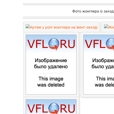
Фото жонглера із заход