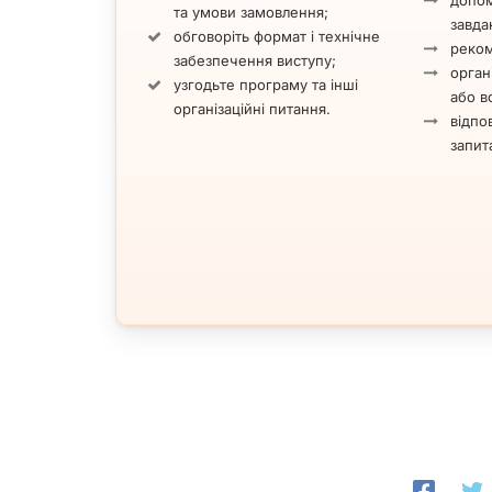
допом
та умови замовлення;
завда
обговоріть формат і технічне
реком
забезпечення виступу;
орган
узгодьте програму та інші
або вс
організаційні питання.
відпов
запит