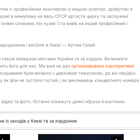
тем є
професійним жонглером із вищою освітою, здобутою в
ідомі в минулому на весь СРСР артисти цирку та заслужені
їхніми словами, він «узяв її та вивів на інший професійний і
 народження і весілля в Києві — Артем Галай
н також виїжджає містами України та за кордон. Ви можете
чить його для вас. Ми вже не раз
організовували корпоративні
яскравими були вечірки з цирковою тематикою, де він нерідко
у як фон на зустрічі гостей, і як виконавець концертного номера
 відео та фото. Останні покажуть деякі образи й костюми.
а із заходів у Києві та за кордоном