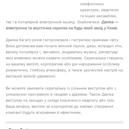
симфонічних
оркестрах, квартетах
та інших ансамблях,
так і в популярній електронній музиці. Знайомтеся:
Даніка —
електронна та акустична скрипка на будь-який захід у Києві
.
Даніка багато років гастролювала і гастролює країнами світу.
Вона допоможе вам почути якісний лаунж, джаз, естрадні хіти,
веселу популярну і, звичайно, академічну музику, репертуар
якої впевнено можна назвати особливим. Скрипалька створить
на вашому весіллі, корпоративі або дні народження особливу
романтичну, глибоку атмосферу, а також урочистий настрій на
весільній виїзній церемонії.
Ви можете замовити скрипальку із сольним виступом або з
унікальною програмою в тандемі з діджеєм. Також Даніка
виступає на заходах у складі класичного квартету або тріо.
Ваша вечірка, весілля чи корпоратив до ювілею створення
компанії будуть яскравими й ефектними.