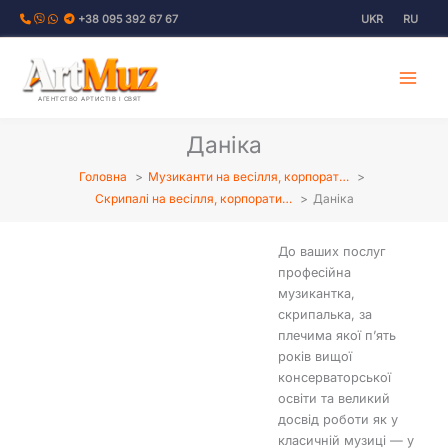
Перейти
+38 095 392 67 67
UKR
RU
до
вмісту
АГЕНТСТВО АРТИСТІВ І СВЯТ
Даніка
Головна
Музиканти на весілля, корпорат…
Скрипалі на весілля, корпорати…
Даніка
До ваших послуг
професійна
музикантка,
скрипалька, за
плечима якої п’ять
років вищої
консерваторської
освіти та великий
досвід роботи як у
класичній музиці — у