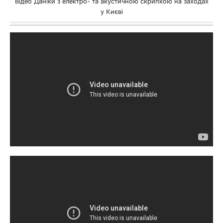
Відео Даніки з електро- та акустичною скрипкою на заходах
у Києві