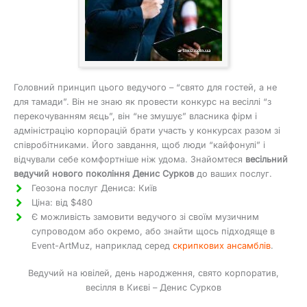
Головний принцип цього ведучого – “свято для гостей, а не
для тамади”. Він не знаю як провести конкурс на весіллі “з
перекочуванням яєць”, він “не змушує” власника фірм і
адміністрацію корпорацій брати участь у конкурсах разом зі
співробітниками. Його завдання, щоб люди “кайфонулі” і
відчували себе комфортніше ніж удома. Знайомтеся
весільний
ведучий нового покоління Денис Сурков
до ваших послуг.
Геозона послуг Дениса: Київ
Ціна: від $480
Є можливість замовити ведучого зі своїм музичним
супроводом або окремо, або знайти щось підходяще в
Event-ArtMuz, наприклад серед
скрипкових ансамблів
.
Ведучий на ювілей, день народження, свято корпоратив,
весілля в Києві – Денис Сурков