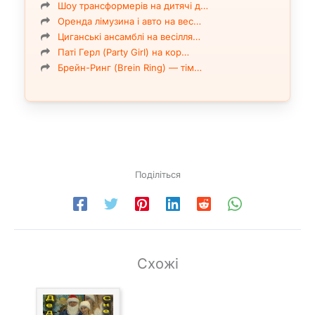
Шоу трансформерів на дитячі д…
Оренда лімузина і авто на вес…
Циганські ансамблі на весілля…
Паті Герл (Party Girl) на кор…
Брейн-Ринг (Brein Ring) — тім…
Поділіться
Схожі