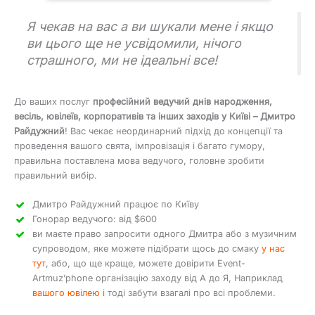
Я чекав на вас а ви шукали мене і якщо
ви цього ще не усвідомили, нічого
страшного, ми не ідеальні все!
До ваших послуг
професійний ведучий днів народження,
весіль, ювілеїв, корпоративів та інших заходів у Київі – Дмитро
Райдужний
! Вас чекає неординарний підхід до концепції та
проведення вашого свята, імпровізація і багато гумору,
правильна поставлена мова ведучого, головне зробити
правильний вибір.
Дмитро Райдужний працює по Київу
Гонорар ведучого: від $600
ви маєте право запросити одного Дмитра або з музичним
супроводом, яке можете підібрати щось до смаку
у нас
тут
, або, що ще краще, можете довірити Event-
Artmuz’phone організацію заходу від А до Я, Наприклад
вашого ювілею
і тоді забути взагалі про всі проблеми.