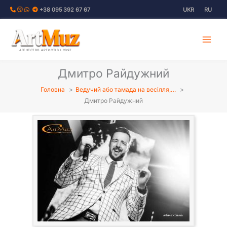
Перейти
+38 095 392 67 67
UKR
RU
до
вмісту
АГЕНТСТВО АРТИСТІВ І СВЯТ
Дмитро Райдужний
Головна
Ведучий або тамада на весілля,…
Дмитро Райдужний