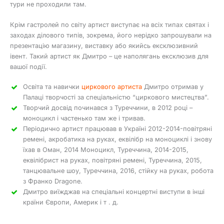
тури не проходили там.
Крім гастролей по світу артист виступає на всіх типах святах і
заходах ділового типів, зокрема, його нерідко запрошували на
презентацію магазину, виставку або якийсь ексклюзивний
івент. Такий артист як Дмитро – це наполягань ексклюзив для
вашої події.
Освіта та навички
циркового артиста
Дмитро отримав у
Палаці творчості за спеціальністю “циркового мистецтва”.
Творчий досвід починався з Туреччини, в 2012 році –
моноцикл і частенько там же і тривав.
Періодично артист працював в Україні 2012-2014-повітряні
ремені, акробатика на руках, еквілібр на моноциклі і знову
їхав в Оман, 2014 Моноцикл, Туреччина, 2014-2015,
еквілібрист на руках, повітряні ремені, Туреччина, 2015,
танцювальне шоу, Туреччина, 2016, стійку на руках, робота
з Франко Dragone.
Дмитро виїжджав на спеціальні концертні виступи в інші
країни Європи, Америк і т . д.