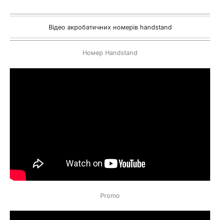
Відео акробатичних номерів handstand
Номер Handstand
Promo