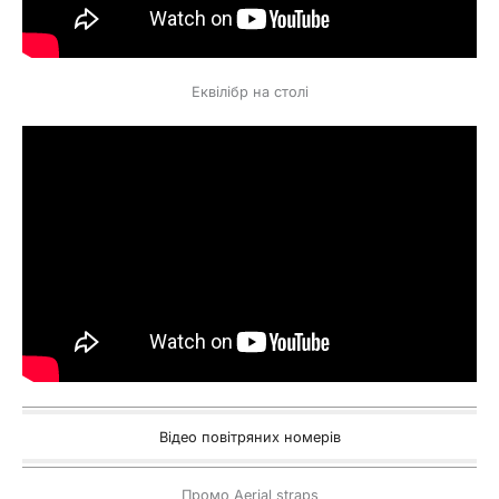
Еквілібр на столі
Відео повітряних номерів
Промо Aerial straps