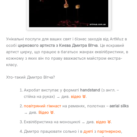
Унікальні послуги для ваших свят і бізнес заходів від ArtMuz в
особі
циркового артиста з Києва Дмитра Вітча
. Це яскравий
артист цирку, що працює в багатьох жанрах еквілібристики, в
кожному з яких він по праву вважається майстром екстра-
класу.
Хто-такий Дмитро Вітча?
Акробат виступає у форматі
handstand
(з англ. –
стійка на руках) → див.
відео
.
повітряний гімнаст
на ременях, полотнах –
aerial silks
→ див.
Відео
.
Еквілібристика на моноциклі → див.
відео
.
Дмитро працювати сольно і в
дуеті
з
партнеркою
,