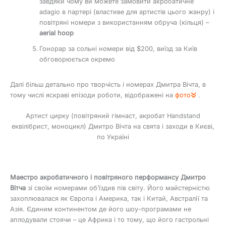
завдяки чому ви можете замовити акробатичне
adagio в партері (властиве для артистів цього жанру) і
повітряні номери з використанням обруча (кільця) –
aerial hoop
Гонорар за сольні номери від $200, виїзд за Київ
обговорюється окремо
Далі більш детально про творчість і номерах Дмитра Вічта, в
тому числі яскраві епізоди роботи, відображені на
фото
.
Артист цирку (повітряний гімнаст, акробат Handstand
еквілібрист, моноцикл) Дмитро Вічта на свята і заходи в Києві,
по Україні
Маестро акробатичного і повітряного перформансу Дмитро
Вітча
зі своїм номерами об’їздив пів світу. Його майстерністю
захоплювалася як Європа і Америка, так і Китай, Австралії та
Азія. Єдиним континентом де його шоу-програмами не
аплодували стоячи – це Африка і то тому, що його гастрольні