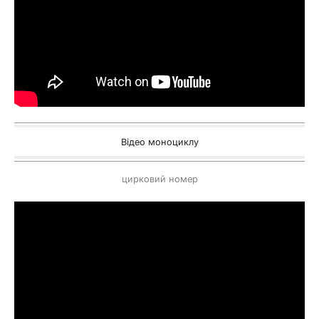
Відео моноциклу
цирковий номер