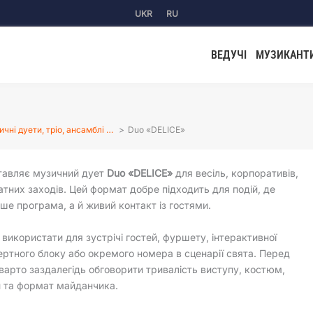
UKR
RU
ВЕДУЧІ
МУЗИКАНТ
чні дуети, тріо, ансамблі …
Duo «DELICE»
тавляє музичний дует
Duo «DELICE»
для весіль, корпоративів,
ватних заходів. Цей формат добре підходить для подій, де
ише програма, а й живий контакт із гостями.
використати для зустрічі гостей, фуршету, інтерактивної
ертного блоку або окремого номера в сценарії свята. Перед
арто заздалегідь обговорити тривалість виступу, костюм,
и та формат майданчика.