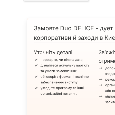
Замовте Duo DELICE - дует 
корпоративи й заходи в Киє
Уточніть деталі
Зв’яжі
перевірте, чи вільна дата;
отрим
дізнайтеся актуальну вартість
допом
та умови замовлення;
завда
обговоріть формат і технічне
реком
забезпечення виступу;
орган
узгодьте програму та інші
або вс
організаційні питання.
відпов
запит