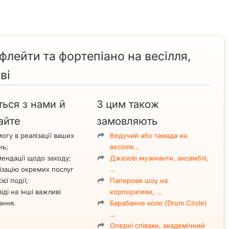
флейти та фортепіано на весілля,
ві
ться з нами й
З цим також
айте
замовляють
огу в реалізації ваших
Ведучий або тамада на
нь;
весілля…
ендації щодо заходу;
Джазові музиканти, ансамблі,
ізацію окремих послуг
…
ієї події;
Паперове шоу на
іді на інші важливі
корпоративи, …
ання.
Барабанне коло (Drum Circle)
…
Оперні співаки, академічний