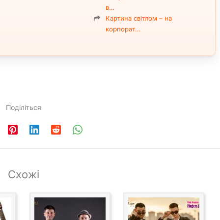
в…
Картина світлом – на
корпорат…
Поділіться
Схожі