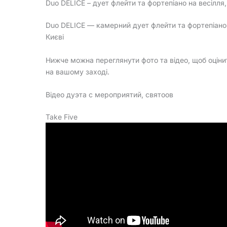
Duo DELICE – дует флейти та фортепіано на весілля
Duo DELICE — камерний дует флейти та фортепіано д
Києві
Нижче можна переглянути фото та відео, щоб оціни
на вашому заході.
Відео дуэта с мероприятий, святоов
Take Five