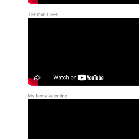
The man I love
My fanny Valentine