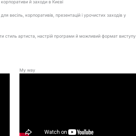
, корпоративи й заходи в Києві
ля весіль, корпоративів, презентацій і урочистих заходів у
ти стиль артиста, настрій програми й можливий формат виступу
My way