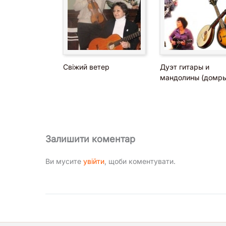
Свіжий ветер
Дуэт гитары и
мандолины (домры
Залишити коментар
Ви мусите
увійти
, щоби коментувати.