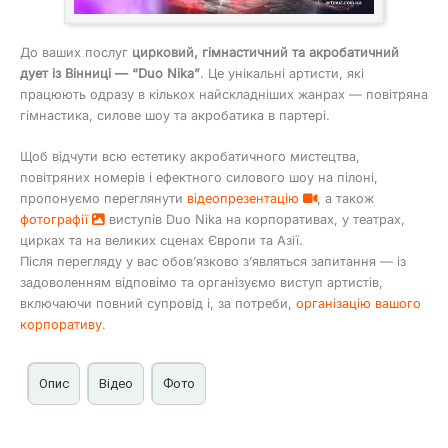
До ваших послуг
цирковий, гімнастичний та акробатичний
дует із Вінниці — “Duo Nika”
. Це унікальні артисти, які
працюють одразу в кількох найскладніших жанрах — повітряна
гімнастика, силове шоу та акробатика в партері.
Щоб відчути всю естетику акробатичного мистецтва,
повітряних номерів і ефектного силового шоу на пілоні,
пропонуємо переглянути
відеопрезентацію
, а також
фотографії
виступів Duo Nika на корпоративах, у театрах,
цирках та на великих сценах Європи та Азії.
Після перегляду у вас обов’язково з’являться запитання — із
задоволенням відповімо та організуємо виступ артистів,
включаючи повний супровід і, за потреби,
організацію вашого
корпоративу
.
Опис
Відео
Фото
Акробатичний дует, повітряні гімнасти та силове шоу на
Promo 2019 “Duo NiKa” (aerial & acrobatic duo)