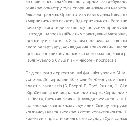
на сцені в числі найбільш популярних і затребувани
ознакою оркестру була опора на елементи негритя
блюзові традиції. Оркестр мав навіть девіз Бенд, я
американського початку йде прихильність його вик
початку свого творчого шляху, до усним аранжува
Свобода і імпровізаційність у трактуванні матеріал
принципу його стилю. З часом проявилася тенденці
свого репертуару, ускладнення аранжувань і засоб
призвело до виходу далеко за межі комерційного 
і зближувало з більш пізнім часом – прогресив.
Слід зазначити оркестри, які функціонували в США 
успіхом. До середини 30-х свій біг-бенд укомплек
солістів-вокалістів (Б. Еберлі, Е. Про’ Коннел, Ф. 
обробивши цілий ряд класичних творів. Серед них –
Ф. Листа, Весняна пісня – Ф. Мендельсона та інші.
що надавало загальному звучанню більшу напружен
компенсувалася високою якістю колективної гри. 
колективів при створенні свого саунду і була одні