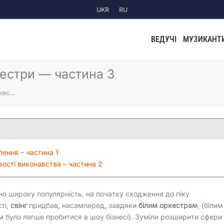
UKR
RU
ВЕДУЧІ
МУЗИКАНТ
ркестри — частина 3
оркес…
лення – частина 1
ивості виконавства – частина 2
о широку популярність, на початку сходження до піку
ті,
свінг
придбав, насамперед, завдяки
білим оркестрам
, (білим
 було легше пробитися в шоу бізнесі). Зуміли розширити сфери