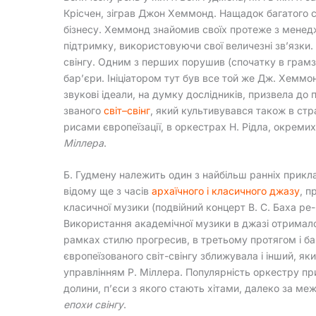
Крісчен, зіграв Джон Хеммонд. Нащадок багатого с
бізнесу. Хеммонд знайомив своїх протеже з менедж
підтримку, використовуючи свої величезні зв’язки.
свінгу. Одним з перших порушив (спочатку в грамзап
бар’єри. Ініціатором тут був все той же Дж. Хеммонд
звукові ідеали, на думку дослідників, призвела до 
званого
світ–свінг
, який культивувався також в стр
рисами європеїзації, в оркестрах Н. Рідла, окреми
Міллера
.
Б. Гудмену належить один з найбільш ранніх прикла
відому ще з часів
архаїчного і класичного джазу
, п
класичної музики (подвійний концерт В. С. Баха ре-м
Використання академічної музики в джазі отримал
рамках стилю прогресив, в третьому протягом і ба
європеїзованого світ-свінгу зближувала і інший, як
управлінням Р. Міллера. Популярність оркестру пр
долини, п’єси з якого стають хітами, далеко за м
епохи свінгу
.