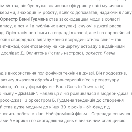
імейства, він був дуже впливовою фігурою у світі музичного
ерами, знаходив їм роботу, всіляко допомагав, надаючи ділову
Оркестр Бенні Гудмена
став законодавцем моди в області
ису, а потім і в публічних виступах) існуючі в джазі расові
. Орієнтація не тільки на справді джазові, але і на європейські
появи своєрідного відгалуження всередині стилю свінг – так
айт-джазі, орієнтованому на концертну естраду з відмінними
х дослідах Д. Эллигтона (“стиль настрою),
оркестр Глена
дів використання поліфонічної техніки в джазі. Він продовжив,
рактику джазової обробки і транскрипції п’єс з репертуару
інор, п’єса у формі фуги – Bach Goes to Town та ін)
о назву –
джаззинг
. Надалі ця лінія розвивалася в модерн-джаз, 
роко-джазі. З оркестром Б. Гудмена тенденція до створення
ий став дуже модним до кінця 30-х років – біг-бенд під
иносить робота в кіно. Найвідоміший фільм – Серенада сонячної
ежами Америки і по сьогоднішній день є визначним спадщиною