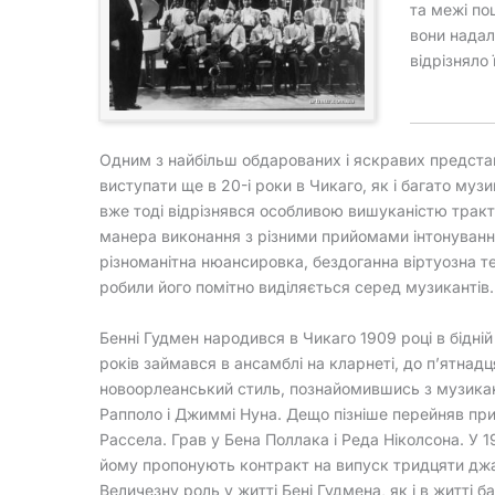
та межі по
вони надал
відрізняло 
Одним з найбільш обдарованих і яскравих представ
виступати ще в 20-і роки в Чикаго, як і багато муз
вже тоді відрізнявся особливою вишуканістю трак
манера виконання з різними прийомами інтонуванн
різноманітна нюансировка, бездоганна віртуозна те
робили його помітно виділяється серед музикантів.
Бенні Гудмен народився в Чикаго 1909 році в бідній 
років займався в ансамблі на кларнеті, до п’ятнад
новоорлеанський стиль, познайомившись з музика
Рапполо і Джиммі Нуна. Дещо пізніше перейняв при
Рассела. Грав у Бена Поллака і Реда Ніколсона. У 
йому пропонують контракт на випуск тридцяти джа
Величезну роль у житті Бені Гудмена, як і в житті б