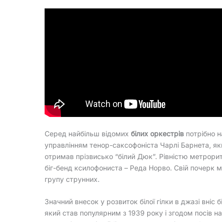
Серед найбільш відомих
білих оркестрів
потрібно н
управлінням тенор-саксофоніста Чарлі Барнета, як
отримав прізвисько “білий Дюк”. Рівністю метрори
біг-бенд ксилофониста – Реда Норво. Свій почерк 
групу струнних.
Значний внесок у розвиток білої гілки в джазі вніс 
який став популярним з 1939 року і згодом посів на