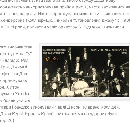
кцій інструментів, надавало загального саунду додаткову
рсон ефектно використовував прийом рифів, часто заснованих н
агнітання напруги. Ніхто з аранжувальників не зміг використати
і Хендерсона (Коллиер-Дж. Лінкольн “Становлення джазу” с. 190)
 30-ті роки, принесли успіх оркестру Б. Гудмену і визначили
ого виконавства
них сурмачі Луї
й Елдрідж, Ред
 Грін, Джиммі
софоністи Дон
ть аранжувань
он, Хілтон
оулмен Хоккінс,
ож брали участь
гітари і банджо виконували Чарлі Діксон, Кларенс Холлідей,
 Джон Кербі, Ізраель Кросбі; виконавцями на ударних були
тор 20)