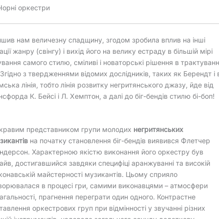
Чорні оркестри
лишив нам величезну спадщину, згодом зробила вплив на інші
ії жанру (свінгу) і вихід його на велику естраду в більшій мірі
ування самого стилю, сміливі і новаторські рішення в трактуванн
Згідно з твердженнями відомих дослідників, таких як Берендт і 
ська лінія, тобто лінія розвитку негритянського джазу, йде від
форда К. Бейсі і Л. Хемптон, а далі до біг-бендів стилю бі-боп!
кравим представником групи молодих
негритянських
зикантів
на початку становлення біг-бендів виявився Флетчер
ндерсон. Характерною якістю виконання його оркестру був
айв, достигавшийся завдяки специфіці аранжуванні та високій
конавській майстерності музикантів. Цьому сприяло
ворювалася в процесі гри, самими виконавцями – атмосфери
агальності, прагнення переграти один одного. Контрастне
ставлення оркестрових груп при відмінності у звучанні різних