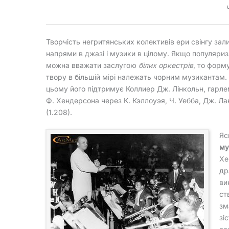
Творчість негритянських колективів ери свінгу за
напрями в джазі і музики в цілому. Якщо популяризац
можна вважати заслугою
білих оркестрів
, то форм
твору в більшій мірі належать чорним музикантам. 
цьому його підтримує Коллиер Дж. Лінкольн, гарлем
Ф. Хендерсона через К. Кэллоуэя, Ч. Уебба, Дж. Ланс
(1.208).
Яс
му
Хе
др
ви
ст
зм
зі