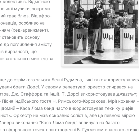
х колективів. Відмітною
нської музики, зокрема
кий грає блюз. Від афро-
онавців, особливо на
нням (хед-аренжмент).
у становить основу
я до поглиблення змісту
ів виразності, що
розважального мистецтва
ще до стрімкого зльоту Бенні Гудмена, і які також користувалис
тували брати Дорсі. У своєму репертуарі оркестр спирався на
Сінатра, Дж. Стаффорд та інші). Т. Дорсі використовував
джаззинг
,
 Пісня індійського гостя Н. Римського-Корсакова, Мрії кохання –
 Відомий – Каса Лома бенд часто використовував техніку рифів,
ість. Оркестр не мав яскравих солістів, але це певною мірою
Манера виконання “Каса Лома бенд” вплинула на багато
єю з відправною точек при створенні Б. Гудменом власного стилю