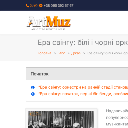
Перейти
+38 095 392 67 67
до
вмісту
АГЕНТСТВО АРТИСТІВ І СВЯТ
Ера свінгу: білі і чорні о
Головна
Блог
Джаз
Ера свінгу: білі і чорні 
Початок
“Ера свінгу: оркестри на ранній стадії станов
“Ера свінгу: початок, перші біг-бенди, особл
Надзвичайн
популярнос
музикантам