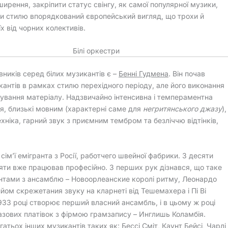
ширення, закріпити статус свінгу, як самої популярної музики,
и стилю впорядкований європейський вигляд, що трохи й
їх від чорних колективів.
Білі оркестри
ників серед білих музикантів є –
Бенні Гудмена
. Він почав
икантів в рамках стилю перехідного періоду, але його виконання
тування матеріалу. Надзвичайно інтенсивна і темпераментна
я, близькі мовним (характерні саме для
негритянського джазу
),
хніка, гарний звук з приємним тембром та безліччю відтінків,
сім’ї емігранта з Росії, работчего швейної фабрики. З десяти
цяти вже працював професійно. З перших рук дізнався, що таке
нтами з ансамблю – Новоорлеанские королі ритму, Леонардо
йом скрежетания звуку на кларнеті від Тешемахера і Пі Ві
1933 році створює перший власний ансамбль, і в цьому ж році
зових платівок з фірмою грамзапису – Инглишь Коламбія.
агатьох інших музикантів таких як: Бессі Сміт, Каунт Бейсі, Чарлі