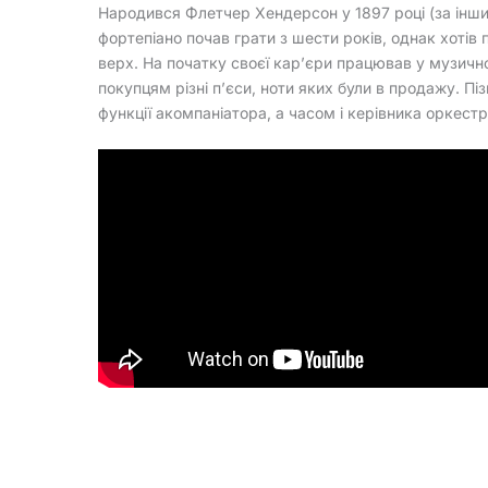
Народився Флетчер Хендерсон у 1897 році (за інши
фортепіано почав грати з шести років, однак хотів 
верх. На початку своєї кар’єри працював у музич
покупцям різні п’єси, ноти яких були в продажу. П
функції акомпаніатора, а часом і керівника оркест