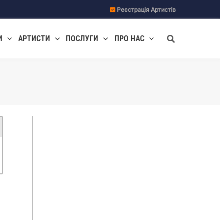
Реєстрація Артистів
Пошук
И
АРТИСТИ
ПОСЛУГИ
ПРО НАС
Ведучі заходів
Галерея свят
Джаз
Музиканти та гурти
Свята, корпоративи
Весілля