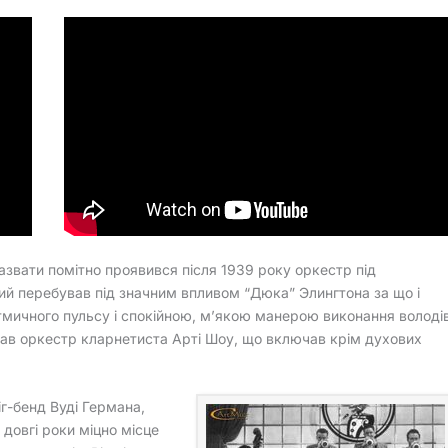
азвати помітно проявився після 1939 року оркестр під
ий перебував під значним впливом “Дюка” Элингтона за що і
тмичного пульсу і спокійною, м’якою манерою виконання володі
мав оркестр кларнетиста Арті Шоу, що включав крім духових
біг-бенд Вуді Германа,
 довгі роки міцно місце