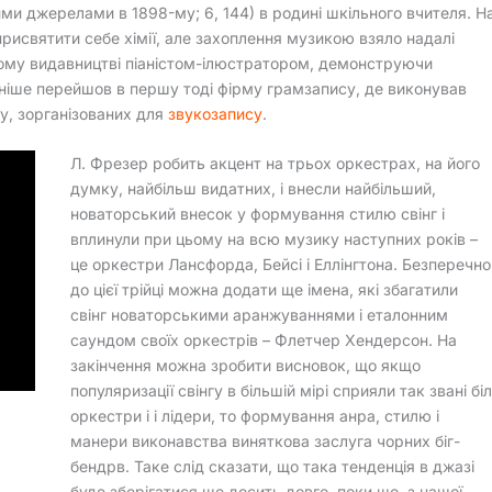
ми джерелами в 1898-му; 6, 144) в родині шкільного вчителя. Н
присвятити себе хімії, але захоплення музикою взяло надалі
ному видавництві піаністом-ілюстратором, демонструючи
ізніше перейшов в першу тоді фірму грамзапису, де виконував
ру, зорганізованих для
звукозапису
.
Л. Фрезер робить акцент на трьох оркестрах, на його
думку, найбільш видатних, і внесли найбільший,
новаторський внесок у формування стилю свінг і
вплинули при цьому на всю музику наступних років –
це оркестри Лансфорда, Бейсі і Еллінгтона. Безперечно
до цієї трійці можна додати ще імена, які збагатили
свінг новаторськими аранжуваннями і еталонним
саундом своїх оркестрів – Флетчер Хендерсон. На
закінчення можна зробити висновок, що якщо
популяризації свінгу в більшій мірі сприяли так звані біл
оркестри і і лідери, то формування анра, стилю і
манери виконавства виняткова заслуга чорних біг-
бендрв. Таке слід сказати, що така тенденція в джазі
буде зберігатися ще досить довго, поки що, з нашої