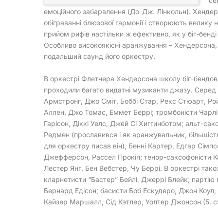
се
емоційного забарвлення (До-Дж. Лінкольн). Хенде
обіграванні блюзової гармонії і створюють велику н
прийом рифів настільки ж ефективно, як у біг-бенд
Особливо високоякісні аранжування – Хендерсона, в
подальший саунд його оркестру.
В оркестрі Флетчера Хендерсона школу біг-бендов
проходили багато видатні музиканти джазу. Серед 
Армстронг, Джо Сміт, Боббі Стар, Рекс Стюарт, Ро
Аллен, Джо Томас, Еммет Беррі; тромбоністи Чарлі
Гарісон, Діккі Уелс, Джей Сі Хиггинботом; альт-сак
Редмен (прославився і як аранжувальник, більшіс
для оркестру писав він), Бенні Картер, Едгар Сімпс
Джефферсон, Рассел Прокіп; тенор-саксофоністи К
Лестер Янг, Бен Вебстер, Чу Беррі. В оркестрі так
кларнетисти “Бастер” Бейлі, Джеррі Блейк; партію 
Бернард Едісон; басисти Боб Ескудеро, Джон Коул,
Кайзер Маршалл, Сід Кэтлер, Уолтер Джонсон.(5. с