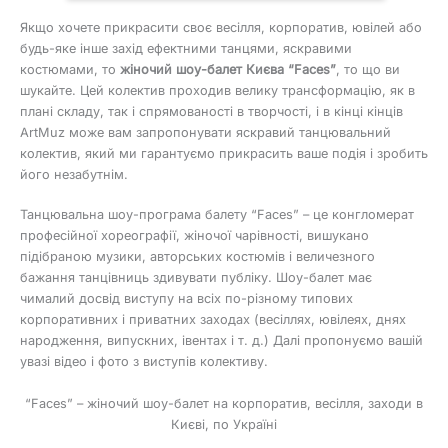
Якщо хочете прикрасити своє весілля, корпоратив, ювілей або
будь-яке інше захід ефектними танцями, яскравими
костюмами, то
жіночий шоу-балет Києва “Faces”
, то що ви
шукайте. Цей колектив проходив велику трансформацію, як в
плані складу, так і спрямованості в творчості, і в кінці кінців
ArtMuz може вам запропонувати яскравий танцювальний
колектив, який ми гарантуємо прикрасить ваше подія і зробить
його незабутнім.
Танцювальна шоу-програма балету “Faces” – це конгломерат
професійної хореографії, жіночої чарівності, вишукано
підібраною музики, авторських костюмів і величезного
бажання танцівниць здивувати публіку. Шоу-балет має
чималий досвід виступу на всіх по-різному типових
корпоративних і приватних заходах (весіллях, ювілеях, днях
народження, випускних, івентах і т. д.) Далі пропонуємо вашій
увазі відео і фото з виступів колективу.
“Faces” – жіночий шоу-балет на корпоратив, весілля, заходи в
Києві, по Україні